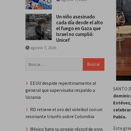
Un niño asesinado
cada día desde el alto
el fuego en Gaza que
Israel no cumplió:
Unicef
agosto 7, 2026
Buscar:
EEUU despide repentinamente al
SANTO D
general que supervisaba respaldo a
dominica
Ucrania
Estévez,
RD retiene el oro del voleibol con un
celebrar
resonante triunfo sobre Colombia
Pablo.
​Esta gr
México bate su propio récord de oros