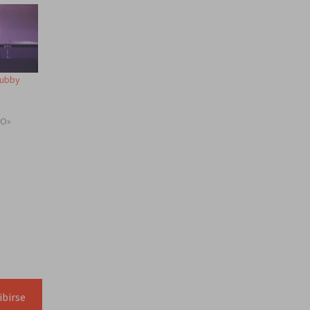
Rubby
TO»
ibirse