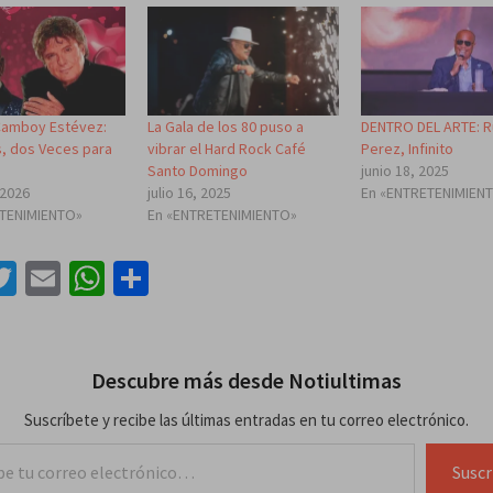
 Camboy Estévez:
La Gala de los 80 puso a
DENTRO DEL ARTE: 
, dos Veces para
vibrar el Hard Rock Café
Perez, Infinito
Santo Domingo
junio 18, 2025
 2026
julio 16, 2025
En «ENTRETENIMIEN
ETENIMIENTO»
En «ENTRETENIMIENTO»
acebook
Twitter
Email
WhatsApp
Compartir
Descubre más desde Notiultimas
Suscríbete y recibe las últimas entradas en tu correo electrónico.
lectrónico…
Suscr