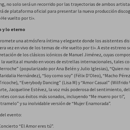
g, no solo será un recorrido por las trayectorias de ambos artista
irá de plataforma oficial para presentar la nueva producción disco
«He vuelto por ti».
o y lo eterno
 promete una atmósfera íntima y elegante donde los asistentes di
ra vez en vivo de los temas de «He vuelto por ti». A este estreno 
pretación de los clásicos icónicos de Manuel Jiménez, cuyas compo
 la vuelta al mundo en voces de estrellas internacionales, tales c
erroche” (popularizado por Ana Belén y Julio Iglesias), “Quien no
aridalia Hernández), “Soy como soy” (Félix D’Oleo), “Macho Pére
Tricoche), “Everybody Dancing” (Lisa M) y “Amor Casual” (Wilfrido 
arte, Jacqueline Estévez, la voz más poderosa del sentimiento, del
entes con sus éxitos más sonados, incluyendo “Me muero por ti”,
ramelo” y su inolvidable versión de “Mujer Enamorada”.
 del evento:
Concierto “El Amor eres tú”.