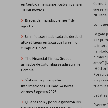
Consultin
en Centroamericanos, Galván gana en
que serv
10 mil metros
titulada 
Breves del mundo, viernes 7 de
​Lo nuev
agosto
​La gala
Un niño asesinado cada día desde el
por prime
alto el fuego en Gaza que Israel no
la inter
cumplió: Unicef
han dado
himno “D
The Financial Times: Grupos
amor” (M
armados de Colombia se adiestran en
(Héctor 
Ucrania
​Por su p
los pres
Síntesis de principales
“Demuést
informaciones últimas 24 horas,
viernes 7 agosto 2026
​Detalles
Quiénes son y por qué ganaron los
​Evento: 
Premios Anuales de Literatura 2026 e