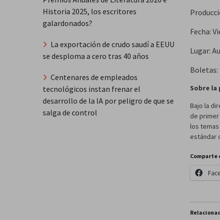
Historia 2025, los escritores
​Producc
galardonados?
​Fecha: V
La exportación de crudo saudí a EEUU
​Lugar: 
se desploma a cero tras 40 años
​Boletas
Centenares de empleados
Sobre la
tecnológicos instan frenar el
desarrollo de la IA por peligro de que se
Bajo la di
salga de control
de primer 
los temas 
estándar 
Comparte 
Fac
Relaciona