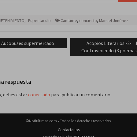
RETENIMIENTO
,
Espectáculo
Cantante
,
concierto
,
Manuel Jiménez
ación
Previous
Next
Autobuses supermercado
Acopios Literarios -2-: 
post:
post:
Contraviniendo (3 poemas
das
na respuesta
o, debes estar
conectado
para publicar un comentario.
©Notiultimas.com • Todos los derechos reservados.
Contactanos