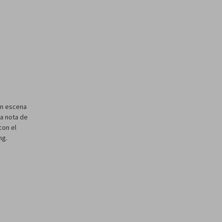
en escena
da nota de
con el
ng.