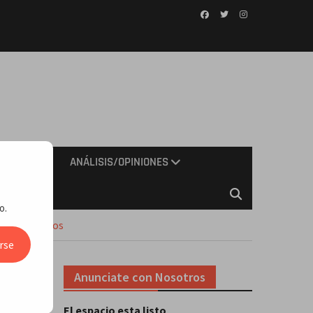
Facebook
Twitter
Instagram
IMIENTO
ANÁLISIS/OPINIONES
o.
tos y estrenos
rse
Anunciate con Nosotros
 de
El espacio esta listo