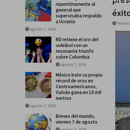
repentinamente al
general que
éxit
supervisaba respaldo
a Ucrania
febrero
agosto 7, 2026
RD retiene el oro del
voleibol con un
resonante triunfo
sobre Colombia
agosto 7, 2026
México bate su propio
récord de oros en
Centroamericanos,
Galván gana en 10 mil
metros
agosto 7, 2026
Breves del mundo,
viernes 7 de agosto
agosto 7, 2026