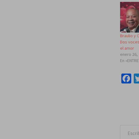
Braulio y
Dos voces
el amor
enero 26,
En «ENTR
F
Escribe tu correo e