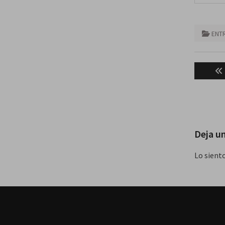
ENT
Naveg
de
entra
Deja u
Lo sient