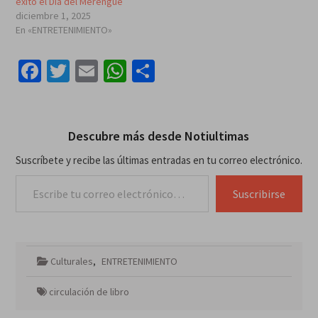
éxito el Día del Merengue
diciembre 1, 2025
En «ENTRETENIMIENTO»
Facebook
Twitter
Email
WhatsApp
Compartir
Descubre más desde Notiultimas
Suscríbete y recibe las últimas entradas en tu correo electrónico.
Escribe tu correo electrónico…
Suscribirse
Culturales
,
ENTRETENIMIENTO
circulación de libro