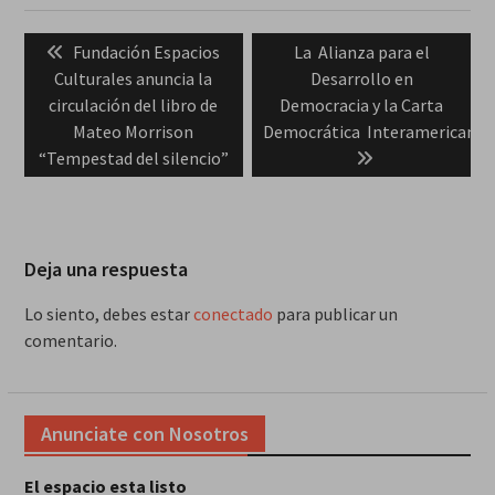
Navegación
Previous
Next
Fundación Espacios
La Alianza para el
de
post:
post:
Culturales anuncia la
Desarrollo en
entradas
circulación del libro de
Democracia y la Carta
Mateo Morrison
Democrática Interamericana
“Tempestad del silencio”
Deja una respuesta
Lo siento, debes estar
conectado
para publicar un
comentario.
Anunciate con Nosotros
El espacio esta listo