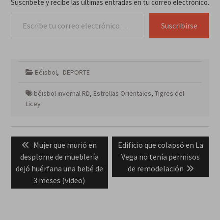
Suscríbete y recibe las últimas entradas en tu correo electrónico.
Escribe tu correo electrónico…
Suscribirse
Béisbol
,
DEPORTE
béisbol invernal RD
,
Estrellas Orientales
,
Tigres del
Licey
Navegación
Previous
Next
Mujer que murió en
Edificio que colapsó en La
de
post:
post:
desplome de mueblería
Vega no tenía permisos
entradas
dejó huérfana una bebé de
de remodelación
3 meses (video)