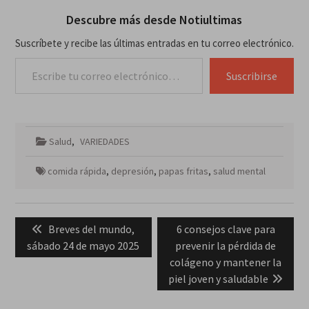
Descubre más desde Notiultimas
Suscríbete y recibe las últimas entradas en tu correo electrónico.
Escribe tu correo electrónico…
Suscribirse
Salud
,
VARIEDADES
comida rápida
,
depresión
,
papas fritas
,
salud mental
Navegación
Previous
Next
Breves del mundo,
6 consejos clave para
de
post:
post:
sábado 24 de mayo 2025
prevenir la pérdida de
entradas
colágeno y mantener la
piel joven y saludable