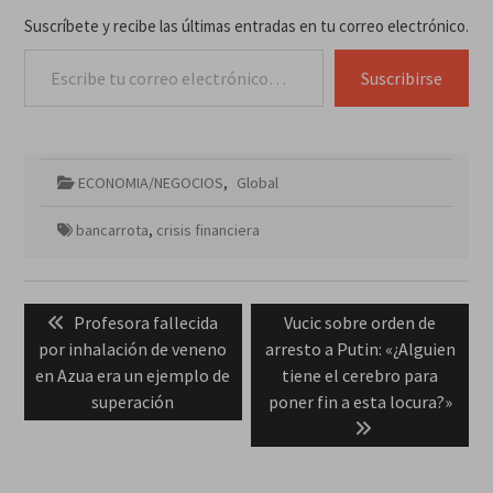
Suscríbete y recibe las últimas entradas en tu correo electrónico.
Escribe tu correo electrónico…
Suscribirse
ECONOMIA/NEGOCIOS
,
Global
bancarrota
,
crisis financiera
Navegación
Previous
Next
Profesora fallecida
Vucic sobre orden de
de
post:
post:
por inhalación de veneno
arresto a Putin: «¿Alguien
entradas
en Azua era un ejemplo de
tiene el cerebro para
superación
poner fin a esta locura?»