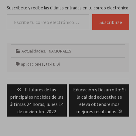
Suscríbete y recibe las últimas entradas en tu correo electrónico.
Escribe tu correo electrónico…
Suscribirse
Actualidades
,
NACIONALES
aplicaciones
,
taxi DiDi
Navegación
Previous
Next
Titulares de las
Educación y Desarrollo: Si
de
post:
post:
principales noticias de las
la calidad educativa se
entradas
últimas 24 horas, lunes 14
eleva obtendremos
de noviembre 2022
mejores resultados