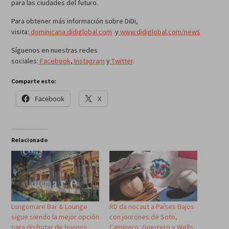
para las ciudades del futuro.
Para obtener más información sobre DiDi,
visita:
dominicana.didiglobal.com
y
www.didiglobal.com/news
Síguenos en nuestras redes
sociales:
Facebook
,
Instagram
y
Twitter
.
Comparte esto:
Facebook
X
Relacionado
Lungomare Bar & Lounge
RD da nocaut a Países Bajos
sigue siendo la mejor opción
con jonrones de Soto,
para disfrutar de buenos
Caminero, Guerrero y Wells