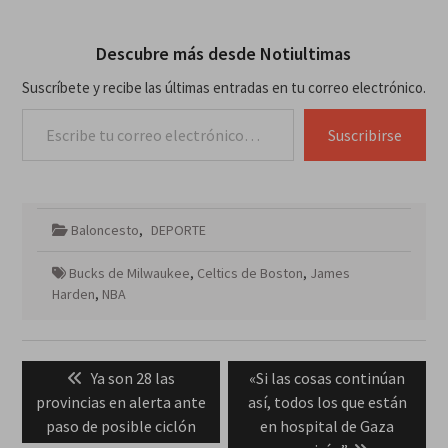
Descubre más desde Notiultimas
Suscríbete y recibe las últimas entradas en tu correo electrónico.
Escribe tu correo electrónico…
Suscribirse
Baloncesto
,
DEPORTE
Bucks de Milwaukee
,
Celtics de Boston
,
James
Harden
,
NBA
Navegación
Previous
Next
Ya son 28 las
«Si las cosas continúan
de
post:
post:
provincias en alerta ante
así, todos los que están
entradas
paso de posible ciclón
en hospital de Gaza