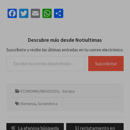
Facebook
Twitter
Email
WhatsApp
Compartir
Descubre más desde Notiultimas
Suscríbete y recibe las últimas entradas en tu correo electrónico.
Escribe tu correo electrónico…
Suscribirse
ECONOMIA/NEGOCIOS
,
Europa
Alemania
,
Suramérica
Navegación
Previous
Next
La afanosa búsqueda
El reclutamiento en
de