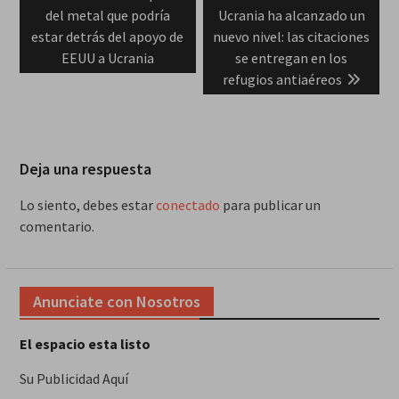
post:
post:
del metal que podría
Ucrania ha alcanzado un
entradas
estar detrás del apoyo de
nuevo nivel: las citaciones
EEUU a Ucrania
se entregan en los
refugios antiaéreos
Deja una respuesta
Lo siento, debes estar
conectado
para publicar un
comentario.
Anunciate con Nosotros
El espacio esta listo
Su Publicidad Aquí