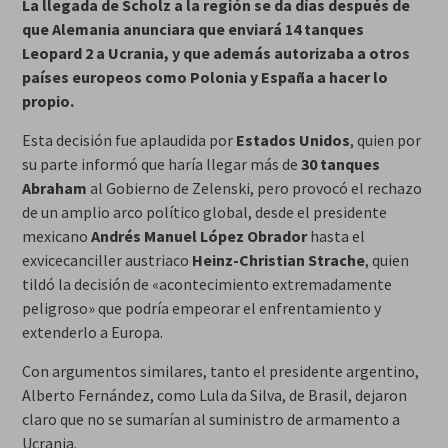
La llegada de Scholz a la región se da días después de
que Alemania anunciara que enviará 14 tanques
Leopard 2 a Ucrania, y que además autorizaba a otros
países europeos como Polonia y España a hacer lo
propio.
Esta decisión fue aplaudida por
Estados Unidos
, quien por
su parte informó que haría llegar más de
30 tanques
Abraham
al Gobierno de Zelenski, pero provocó el rechazo
de un amplio arco político global, desde el presidente
mexicano
Andrés Manuel López Obrador
hasta el
exvicecanciller austriaco
Heinz-Christian Strache
, quien
tildó la decisión de «acontecimiento extremadamente
peligroso» que podría empeorar el enfrentamiento y
extenderlo a Europa.
Con argumentos similares, tanto el presidente argentino,
Alberto Fernández, como Lula da Silva, de Brasil, dejaron
claro que no se sumarían al suministro de armamento a
Ucrania.