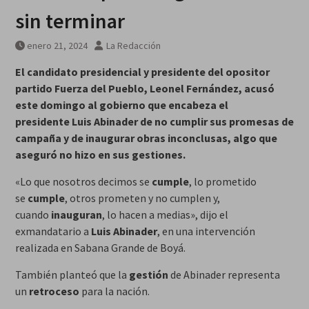
MarteOvenuS lleva el universo
sin terminar
de «Colección de Amor Vol. 2» a
una noche irrepetible en The
enero 21, 2024
La Redacción
Green Room
El candidato presidencial y presidente del opositor
partido Fuerza del Pueblo, Leonel Fernández, acusó
este domingo al gobierno que encabeza el
presidente Luis Abinader de no cumplir sus promesas de
campaña y de inaugurar obras inconclusas, algo que
aseguró no hizo en sus gestiones.
«Lo que nosotros decimos se
cumple
, lo prometido
se
cumple
, otros prometen y no cumplen y,
cuando
inauguran
, lo hacen a medias», dijo el
exmandatario a
Luis Abinader
, en una intervención
realizada en Sabana Grande de Boyá.
También planteó que la
gestión
de Abinader representa
un
retroceso
para la nación.