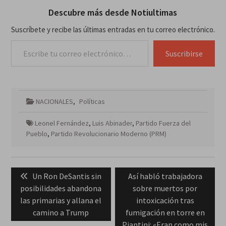
Descubre más desde Notiultimas
Suscríbete y recibe las últimas entradas en tu correo electrónico.
Escribe tu correo electrónico…
Suscribirse
NACIONALES
,
Políticas
Leonel Fernández
,
Luis Abinader
,
Partido Fuerza del
Pueblo
,
Partido Revolucionario Moderno (PRM)
Navegación
Previous
Next
Un Ron DeSantis sin
Así habló trabajadora
de
post:
post:
posibilidades abandona
sobre muertos por
entradas
las primarias y allana el
intoxicación tras
camino a Trump
fumigación en torre en
Piantini: «Eran como mis