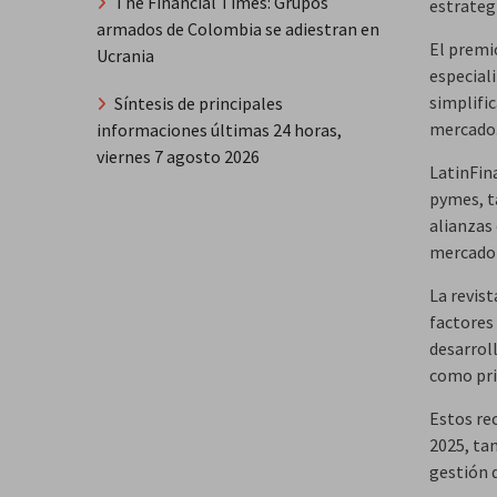
The Financial Times: Grupos
estrategi
armados de Colombia se adiestran en
El premi
Ucrania
especial
simplifi
Síntesis de principales
mercado
informaciones últimas 24 horas,
viernes 7 agosto 2026
LatinFin
pymes, t
alianzas 
mercado 
La revis
factores
desarrol
como pri
Estos re
2025, ta
gestión 