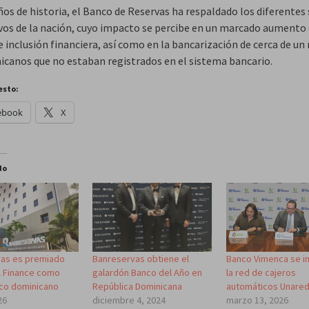
ños de historia, el Banco de Reservas ha respaldado los diferentes
vos de la nación, cuyo impacto se percibe en un marcado aumento 
e inclusión financiera, así como en la bancarización de cerca de un
icanos que no estaban registrados en el sistema bancario.
esto:
ebook
X
do
as es premiado
Banreservas obtiene el
Banco Vimenca se i
l Finance como
galardón Banco del Año en
la red de cajeros
co dominicano
República Dominicana
automáticos Unare
26
diciembre 4, 2024
marzo 13, 2026