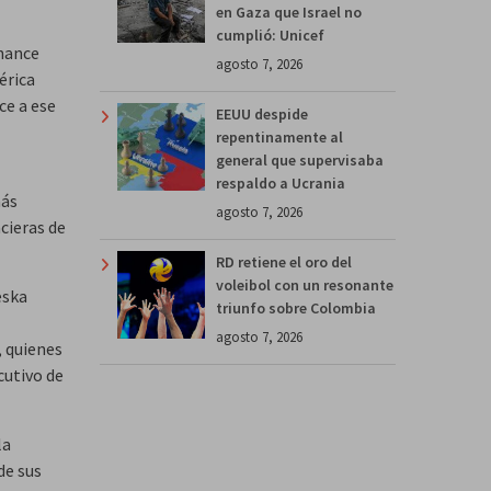
en Gaza que Israel no
cumplió: Unicef
inance
agosto 7, 2026
érica
ce a ese
EEUU despide
repentinamente al
general que supervisaba
respaldo a Ucrania
más
agosto 7, 2026
cieras de
RD retiene el oro del
voleibol con un resonante
eska
triunfo sobre Colombia
agosto 7, 2026
, quienes
cutivo de
la
de sus