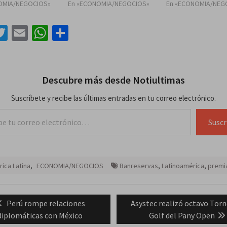
OMIA/NEGOCIOS»
En «ECONOMIA/NEGOCIOS»
En «ECONOMIA/NEG
acebook
Twitter
Email
WhatsApp
Compartir
Descubre más desde Notiultimas
Suscríbete y recibe las últimas entradas en tu correo electrónico.
lectrónico…
Suscr
ica Latina
,
ECONOMIA/NEGOCIOS
Banreservas
,
Latinoamérica
,
premi
ación
Previous
Next
Perú rompe relaciones
Asystec realizó octavo Torn
post:
post:
diplomáticas con México
Golf del Pany Open
das