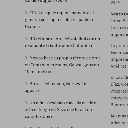
sábado 8 agosto 2026
2025
EEUU despide repentinamente al
Santo 
general que supervisaba respaldo a
como Ban
Ucrania
Latina y 
importan
RD retiene el oro del voleibol con un
resonante triunfo sobre Colombia
La premi
Federaci
México bate su propio récord de oros
importan
en Centroamericanos, Galván gana en
América 
10 mil metros
El CEO d
Breves del mundo, viernes 7 de
Díaz, vi
agosto
vicepres
estuvier
Un niño asesinado cada día desde el
Banreser
alto el fuego en Gaza que Israel no
Además de
cumplió: Unicef
privileg