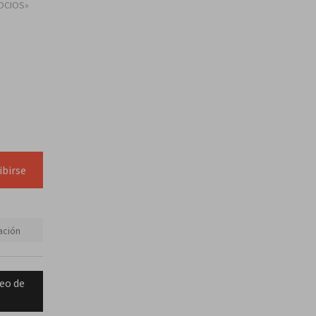
OCIOS»
ibirse
ación
eo de