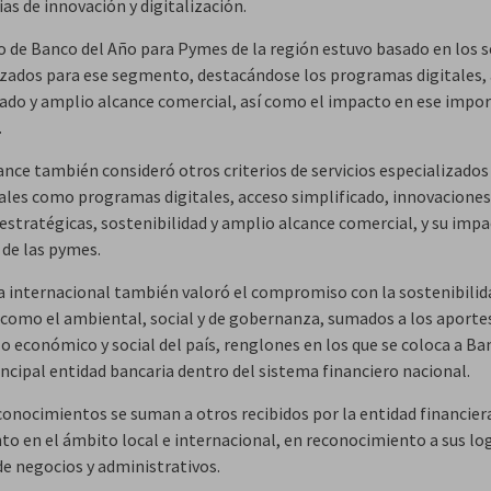
as de innovación y digitalización.
o de Banco del Año para Pymes de la región estuvo basado en los s
izados para ese segmento, destacándose los programas digitales,
cado y amplio alcance comercial, así como el impacto en ese impo
.
ance también consideró otros criterios de servicios especializados
ales como programas digitales, acceso simplificado, innovaciones
estratégicas, sostenibilidad y amplio alcance comercial, y su impa
de las pymes.
ta internacional también valoró el compromiso con la sostenibilid
 como el ambiental, social y de gobernanza, sumados a los aportes
lo económico y social del país, renglones en los que se coloca a Ba
ncipal entidad bancaria dentro del sistema financiero nacional.
conocimientos se suman a otros recibidos por la entidad financiera
nto en el ámbito local e internacional, en reconocimiento a sus log
de negocios y administrativos.