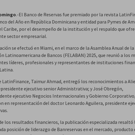
Domingo
.-El Banco de Reservas fue premiado por la revista LatinF
co del Año en República Dominicana y entidad para Pymes de Am
el Caribe, por el desempeño de la institución y el respaldo que ofre
te sector empresarial.
ación se efectuó en Miami, en el marco de la Asamblea Anual de la
ón Latinoamericana de Bancos (FELABAN) 2025, que reunió a los 
tes líderes, profesionales y representantes de instituciones finan
Latina.
e LatinFinance, Taimur Ahmad, entregó los reconocimientos a Ali
cepresidente ejecutivo senior Administrativa; y José Obregón,
idente ejecutivo Negocios Internacionales y Gobierno Corporativo
on en representación del doctor Leonardo Aguilera, presidente eje
vas.
 los resultados financieros, la publicación especializada resaltó 
iada posición de liderazgo de Banreservas en el mercado, producto 