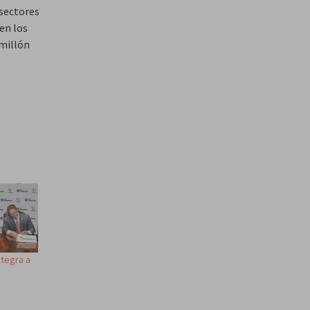
 sectores
en los
 millón
ntegra a
d