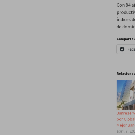
Con 84 a
producti
índices d
de domin
Comparte 
Fac
Relaciona
Banreserv
por Globa
Mejor Ban
abril 7, 20