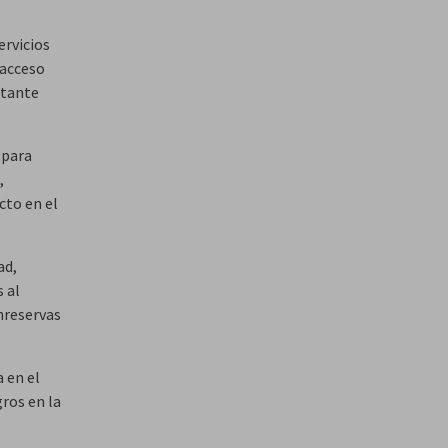
ervicios
 acceso
rtante
 para
,
cto en el
ad,
 al
nreservas
 en el
ros en la