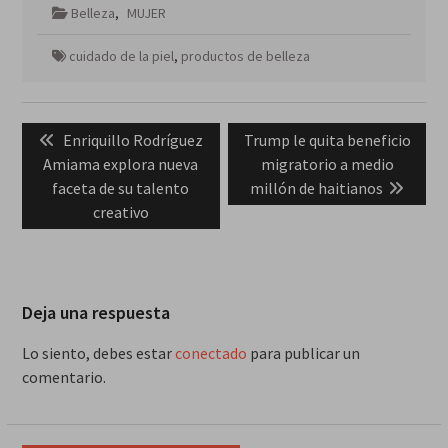
Belleza
,
MUJER
cuidado de la piel
,
productos de belleza
Navegación
Previous
Next
Enriquillo Rodríguez
Trump le quita beneficio
de
post:
post:
Amiama explora nueva
migratorio a medio
entradas
faceta de su talento
millón de haitianos
creativo
Deja una respuesta
Lo siento, debes estar
conectado
para publicar un
comentario.