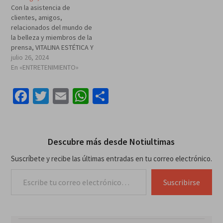
Con la asistencia de
clientes, amigos,
relacionados del mundo de
la belleza y miembros de la
prensa, VITALINA ESTÉTICA Y
SPA celebra su 18º
julio 26, 2024
aniversario en el mercado
En «ENTRETENIMIENTO»
del cuidado y la relajación
de la piel tanto para mujeres
Facebook
Twitter
Email
WhatsApp
Compartir
como para hombres.
@spavitalina cuenta con un
equipo compuesto por
profesionales…
Descubre más desde Notiultimas
Suscríbete y recibe las últimas entradas en tu correo electrónico.
Escribe tu correo electrónico…
Suscribirse