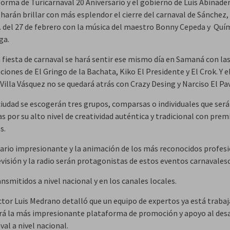
forma de Turicarnaval 20 Aniversario y el gobierno de Luis Abinade
harán brillar con más esplendor el cierre del carnaval de Sánchez,
m. del 27 de febrero con la música del maestro Bonny Cepeda y Quí
ga.
 fiesta de carnaval se hará sentir ese mismo día en Samaná con la
iones de El Gringo de la Bachata, Kiko El Presidente y El Crok. Y e
Villa Vásquez no se quedará atrás con Crazy Desing y Narciso El Pa
ciudad se escogerán tres grupos, comparsas o individuales que ser
 por su alto nivel de creatividad auténtica y tradicional con prem
s.
ario impresionante y la animación de los más reconocidos profes
evisión y la radio serán protagonistas de estos eventos carnavales
nsmitidos a nivel nacional y en los canales locales.
ctor Luis Medrano detalló que un equipo de expertos ya está traba
erá la más impresionante plataforma de promoción y apoyo al des
val a nivel nacional.