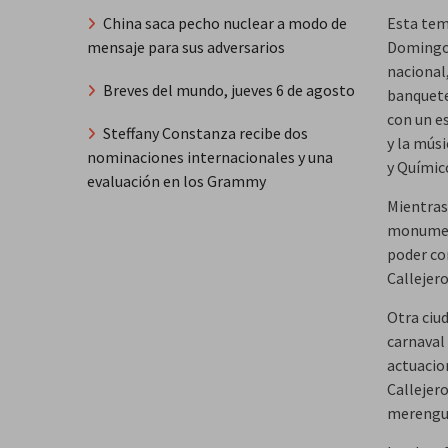
China saca pecho nuclear a modo de
Esta temp
mensaje para sus adversarios
Domingo.
nacional,
Breves del mundo, jueves 6 de agosto
banquete 
con un e
Steffany Constanza recibe dos
y la mús
nominaciones internacionales y una
y Químic
evaluación en los Grammy
Mientras
monument
poder co
Callejero
Otra ciu
carnaval 
actuacio
Callejero
merengue