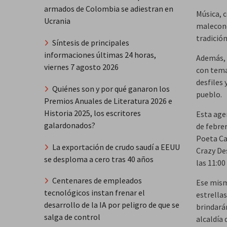
armados de Colombia se adiestran en
Música, c
Ucrania
malecone
tradició
Síntesis de principales
informaciones últimas 24 horas,
Además, 
viernes 7 agosto 2026
con tema
desfiles
Quiénes son y por qué ganaron los
pueblo.
Premios Anuales de Literatura 2026 e
Historia 2025, los escritores
Esta age
galardonados?
de febrer
Poeta Cal
La exportación de crudo saudí a EEUU
Crazy Des
se desploma a cero tras 40 años
las 11:0
Centenares de empleados
Ese mism
tecnológicos instan frenar el
estrella
desarrollo de la IA por peligro de que se
brindarán
salga de control
alcaldía 