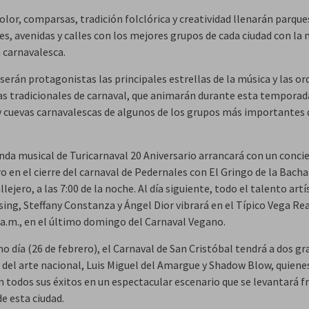
olor, comparsas, tradición folclórica y creatividad llenarán parque
s, avenidas y calles con los mejores grupos de cada ciudad con la 
n carnavalesca.
serán protagonistas las principales estrellas de la música y las o
s tradicionales de carnaval, que animarán durante esta temporad
 y cuevas carnavalescas de algunos de los grupos más importantes 
nda musical de Turicarnaval 20 Aniversario arrancará con un concie
o en el cierre del carnaval de Pedernales con El Gringo de la Bacha
lejero, a las 7:00 de la noche. Al día siguiente, todo el talento artí
ing, Steffany Constanza y Ángel Dior vibrará en el Típico Vega Rea
0 a.m., en el último domingo del Carnaval Vegano.
o día (26 de febrero), el Carnaval de San Cristóbal tendrá a dos g
s del arte nacional, Luis Miguel del Amargue y Shadow Blow, quiene
 todos sus éxitos en un espectacular escenario que se levantará fr
de esta ciudad.