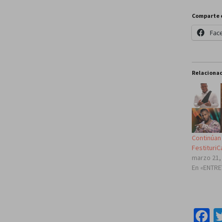
Comparte 
Fac
Relaciona
Continúan 
FestituriC
marzo 21,
En «ENTR
F