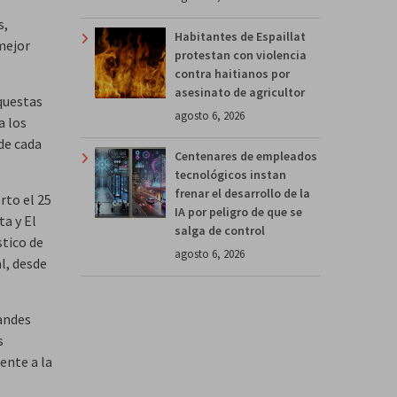
s,
Habitantes de Espaillat
mejor
protestan con violencia
contra haitianos por
asesinato de agricultor
rquestas
agosto 6, 2026
a los
de cada
Centenares de empleados
tecnológicos instan
frenar el desarrollo de la
rto el 25
IA por peligro de que se
ta y El
salga de control
stico de
agosto 6, 2026
l, desde
randes
s
ente a la