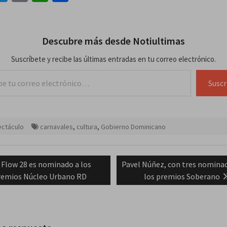
Descubre más desde Notiultimas
Suscríbete y recibe las últimas entradas en tu correo electrónico.
lectrónico…
Suscr
ctáculo
carnavales
,
cultura
,
Gobierno Dominicano
ación
Previous
Next
Flow 28 es nominado a los
Pavel Núñez, con tres nomina
post:
post:
remios Núcleo Urbano RD
los premios Soberano
das