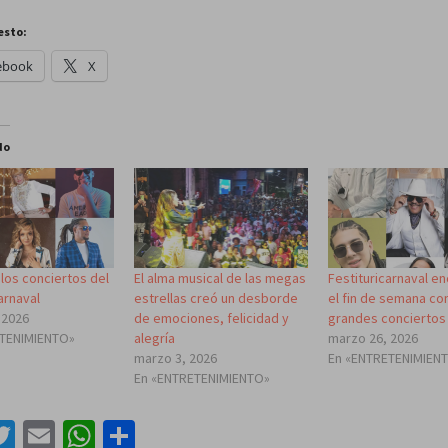
esto:
ebook
X
do
los conciertos del
El alma musical de las megas
Festituricarnaval e
arnaval
estrellas creó un desborde
el fin de semana co
 2026
de emociones, felicidad y
grandes conciertos
ETENIMIENTO»
alegría
marzo 26, 2026
marzo 3, 2026
En «ENTRETENIMIEN
En «ENTRETENIMIENTO»
acebook
Twitter
Email
WhatsApp
Compartir