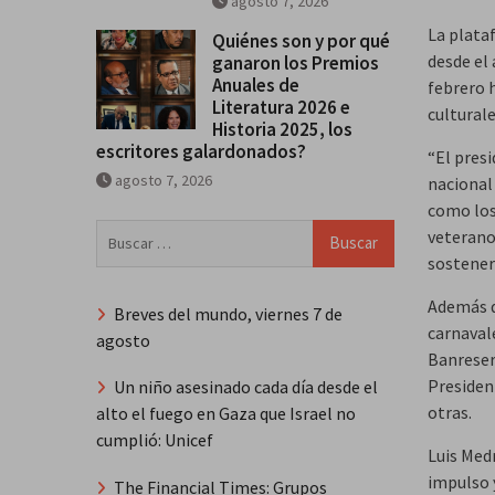
agosto 7, 2026
La plata
Quiénes son y por qué
desde el
ganaron los Premios
Anuales de
febrero h
Literatura 2026 e
culturale
Historia 2025, los
escritores galardonados?
“El presi
agosto 7, 2026
nacional
como los
Buscar:
veterano
sostener
Además d
Breves del mundo, viernes 7 de
carnaval
agosto
Banreser
Presiden
Un niño asesinado cada día desde el
otras.
alto el fuego en Gaza que Israel no
cumplió: Unicef
Luis Med
impulso y
The Financial Times: Grupos