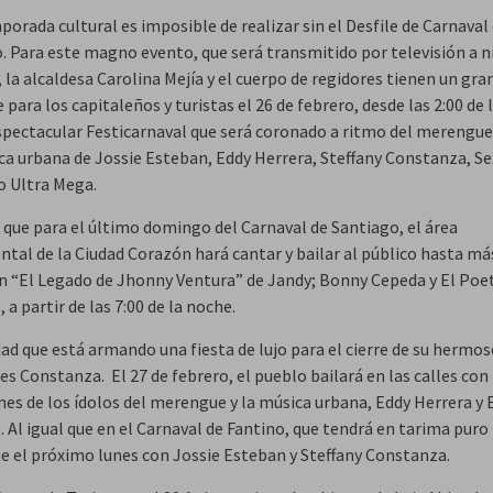
orada cultural es imposible de realizar sin el Desfile de Carnaval
 Para este magno evento, que será transmitido por televisión a n
 la alcaldesa Carolina Mejía y el cuerpo de regidores tienen un gra
para los capitaleños y turistas el 26 de febrero, desde las 2:00 de l
spectacular Festicarnaval que será coronado a ritmo del merengue,
ica urbana de Jossie Esteban, Eddy Herrera, Steffany Constanza, S
o Ultra Mega.
 que para el último domingo del Carnaval de Santiago, el área
al de la Ciudad Corazón hará cantar y bailar al público hasta má
n “El Legado de Jhonny Ventura” de Jandy; Bonny Cepeda y El Poe
, a partir de las 7:00 de la noche.
dad que está armando una fiesta de lujo para el cierre de su hermo
es Constanza. El 27 de febrero, el pueblo bailará en las calles con 
nes de los ídolos del merengue y la música urbana, Eddy Herrera y 
. Al igual que en el Carnaval de Fantino, que tendrá en tarima puro
 el próximo lunes con Jossie Esteban y Steffany Constanza.