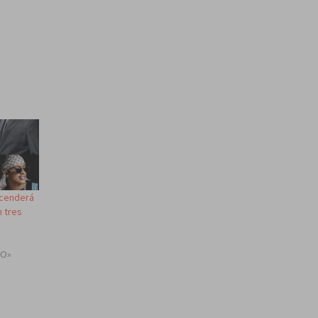
ncenderá
n tres
TO»