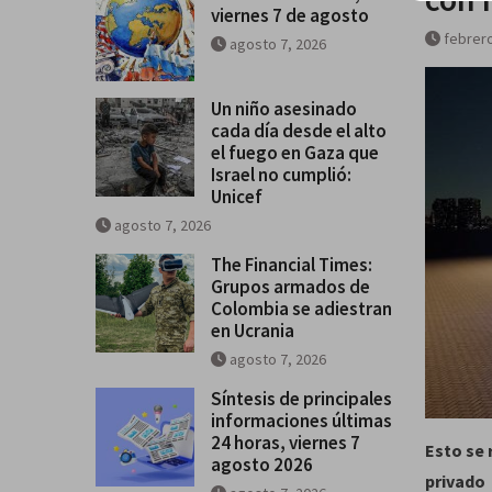
viernes 7 de agosto
Breves del mundo, viernes 7 de
febrero
agosto 7, 2026
Un niño asesinado
cada día desde el alto
el fuego en Gaza que
Israel no cumplió:
Unicef
agosto 7, 2026
The Financial Times:
Grupos armados de
Colombia se adiestran
en Ucrania
agosto 7, 2026
Síntesis de principales
informaciones últimas
24 horas, viernes 7
Esto se 
agosto 2026
privado