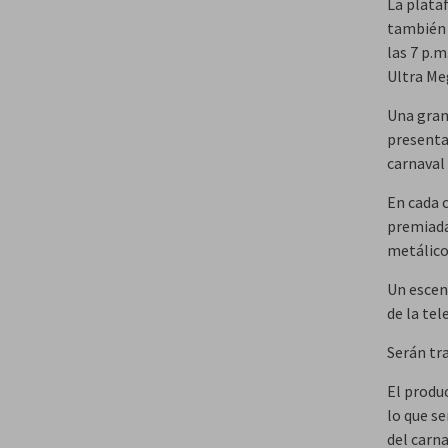
La plata
también 
las 7 p.
Ultra Me
Una gran
presentac
carnaval 
En cada 
premiadas
metálico
Un escen
de la tel
Serán tra
El produ
lo que s
del carna