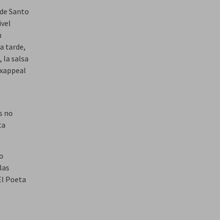
 de Santo
ivel
n
a tarde,
 la salsa
exappeal
s no
ta
so
las
El Poeta