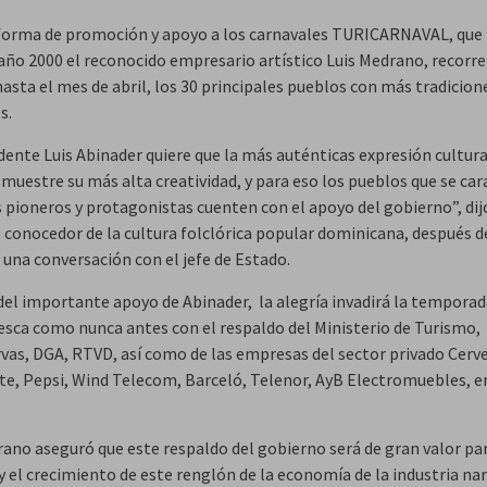
forma de promoción y apoyo a los carnavales TURICARNAVAL, que
 año 2000 el reconocido empresario artístico Luis Medrano, recorre
asta el mes de abril, los 30 principales pueblos con más tradicion
s.
dente Luis Abinader quiere que la más auténticas expresión cultura
 muestre su más alta creatividad, y para eso los pueblos que se car
 pioneros y protagonistas cuenten con el apoyo del gobierno”, dij
 conocedor de la cultura folclórica popular dominicana, después d
 una conversación con el jefe de Estado.
el importante apoyo de Abinader, la alegría invadirá la temporad
esca como nunca antes con el respaldo del Ministerio de Turismo,
vas, DGA, RTVD, así como de las empresas del sector privado Cerv
te, Pepsi, Wind Telecom, Barceló, Telenor, AyB Electromuebles, e
rano aseguró que este respaldo del gobierno será de gran valor par
 el crecimiento de este renglón de la economía de la industria nar