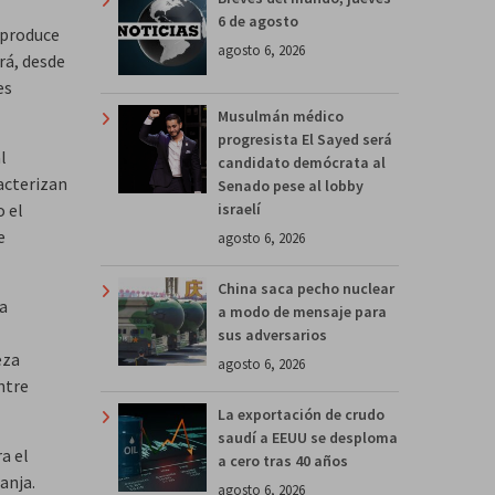
6 de agosto
 produce
agosto 6, 2026
rá, desde
es
Musulmán médico
progresista El Sayed será
l
candidato demócrata al
acterizan
Senado pese al lobby
israelí
o el
e
agosto 6, 2026
China saca pecho nuclear
a
a modo de mensaje para
sus adversarios
eza
agosto 6, 2026
ntre
La exportación de crudo
saudí a EEUU se desploma
a el
a cero tras 40 años
anja.
agosto 6, 2026