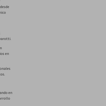
r
 desde
mico
s
l
varotti.
án
ios en
ionales
cos.
jando en
arrollo