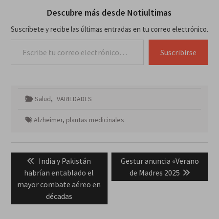
Descubre más desde Notiultimas
Suscríbete y recibe las últimas entradas en tu correo electrónico.
Escribe tu correo electrónico…
Suscribirse
Salud
,
VARIEDADES
Alzheimer
,
plantas medicinales
Navegación
Previous
Next
India y Pakistán
Gestur anuncia «Verano
de
post:
post:
habrían entablado el
de Madres 2025
entradas
mayor combate aéreo en
décadas