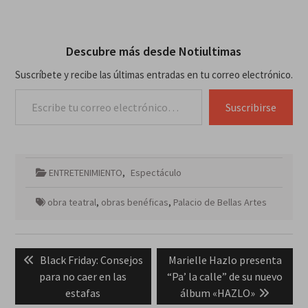
Descubre más desde Notiultimas
Suscríbete y recibe las últimas entradas en tu correo electrónico.
Escribe tu correo electrónico…
Suscribirse
ENTRETENIMIENTO
,
Espectáculo
obra teatral
,
obras benéficas
,
Palacio de Bellas Artes
Navegación
Previous
Next
Black Friday: Consejos
Marielle Hazlo presenta
de
post:
post:
para no caer en las
“Pa’ la calle” de su nuevo
entradas
estafas
álbum «HAZLO»