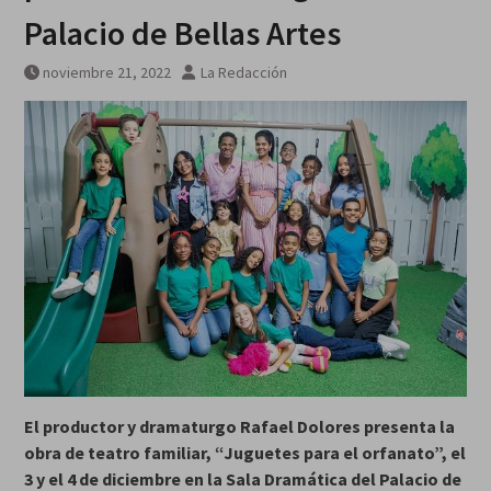
MarteOvenuS lleva el universo
Palacio de Bellas Artes
de «Colección de Amor Vol. 2» a
una noche irrepetible en The
noviembre 21, 2022
La Redacción
Green Room
El productor y dramaturgo Rafael Dolores presenta la
obra de teatro familiar, “Juguetes para el orfanato”, el
3 y el 4 de diciembre en la Sala Dramática del Palacio de