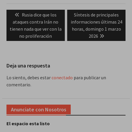
Navegación
Previous
Next
Rusia dice que los
Síntesis de principales
de
post:
post:
ataques contra Irán no
informaciones últimas 24
entradas
tienen nada que ver con la
horas, domingo 1 marzo
no proliferación
2026
Deja una respuesta
Lo siento, debes estar
conectado
para publicar un
comentario.
Anunciate con Nosotros
El espacio esta listo