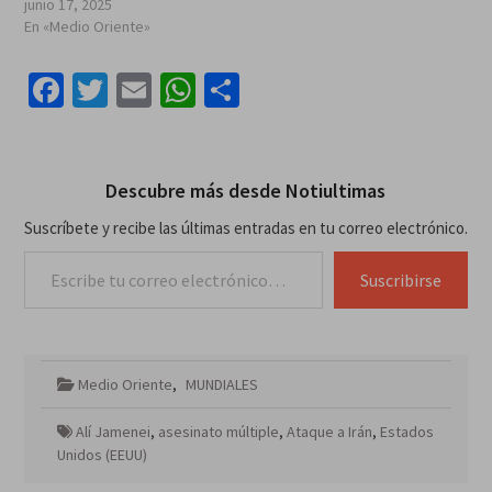
junio 17, 2025
En «Medio Oriente»
Facebook
Twitter
Email
WhatsApp
Compartir
Descubre más desde Notiultimas
Suscríbete y recibe las últimas entradas en tu correo electrónico.
Escribe tu correo electrónico…
Suscribirse
Medio Oriente
,
MUNDIALES
Alí Jamenei
,
asesinato múltiple
,
Ataque a Irán
,
Estados
Unidos (EEUU)