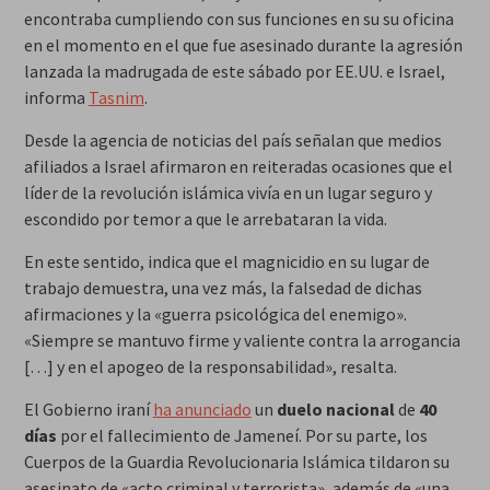
encontraba cumpliendo con sus funciones en su su oficina
en el momento en el que fue asesinado durante la agresión
lanzada la madrugada de este sábado por EE.UU. e Israel,
informa
Tasnim
.
Desde la agencia de noticias del país señalan que medios
afiliados a Israel afirmaron en reiteradas ocasiones que el
líder de la revolución islámica vivía en un lugar seguro y
escondido por temor a que le arrebataran la vida.
En este sentido, indica que el magnicidio en su lugar de
trabajo demuestra, una vez más, la falsedad de dichas
afirmaciones y la «guerra psicológica del enemigo».
«Siempre se mantuvo firme y valiente contra la arrogancia
[…] y en el apogeo de la responsabilidad», resalta.
El Gobierno iraní
ha anunciado
un
duelo nacional
de
40
días
por el fallecimiento de Jameneí. Por su parte, los
Cuerpos de la Guardia Revolucionaria Islámica tildaron su
asesinato de «acto criminal y terrorista», además de «una