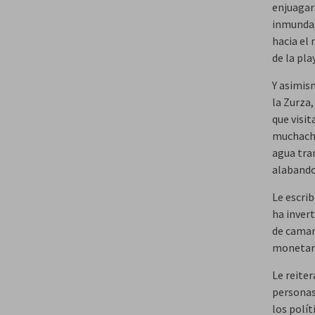
enjuagar
inmunda,
hacia el 
de la pla
Y asimism
la Zurza,
que visit
muchacho
agua tra
alabando
Le escri
ha invert
de camar
monetari
Le reiter
personas,
los polít