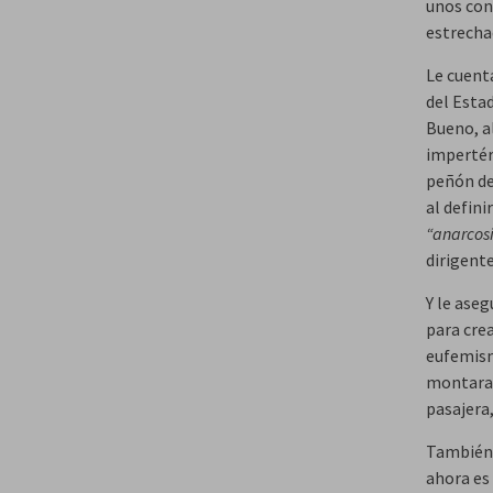
unos con
estrecha
Le cuenta
del Estad
Bueno, al
impertér
peñón de 
al defini
“anarcosi
dirigente
Y le ase
para cre
eufemism
montaraz
pasajera,
También 
ahora es