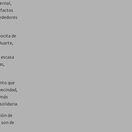
ernal,
efactos
rededores
pocita de
Duarte,
 escasa
as,
ento que
vecindad,
 más
olidaria.
ción de
s son de