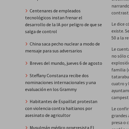
narrando 
Centenares de empleados
contraste
tecnológicos instan frenar el
Le dice c
desarrollo de la IA por peligro de que se
existe. 
salga de control
50 a la r
China saca pecho nuclear a modo de
Le cuent
mensaje para sus adversarios
no sólo 
explosió
Breves del mundo, jueves 6 de agosto
familia (
Steffany Constanza recibe dos
tatarabu
nominaciones internacionales y una
cuatro y 
evaluación en los Grammy
ayuntami
campestr
Habitantes de Espaillat protestan
con violencia contra haitianos por
Le confi
asesinato de agricultor
grandes 
presa o 
Musulmán médico progresista El