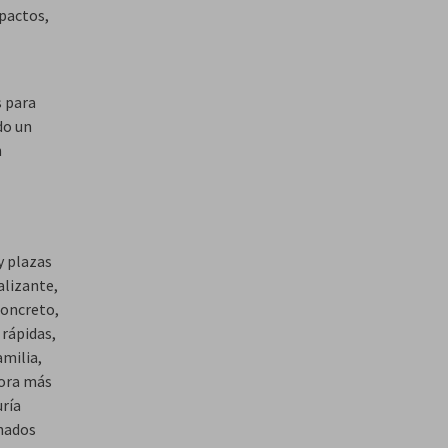
mpactos,
s para
do un
n
y plazas
alizante,
concreto,
 rápidas,
amilia,
hora más
ría
inados