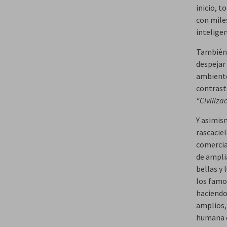
inicio, 
con miles
inteligen
También l
despejar 
ambiente
contrast
“Civiliza
Y asimism
rascaciel
comercia
de amplia
bellas y 
los famos
haciendo
amplios,
humana 