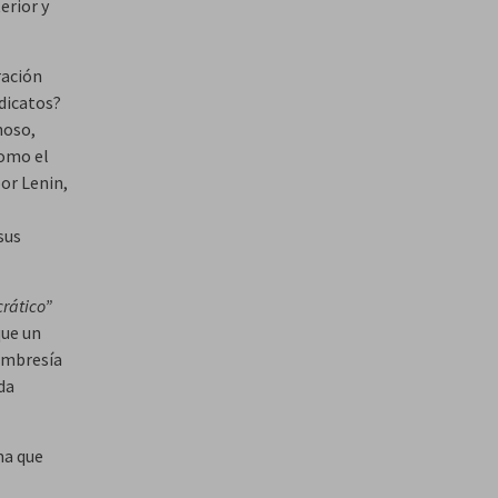
erior y
ración
ndicatos?
noso,
como el
por Lenin,
sus
rático”
que un
membresía
da
ma que