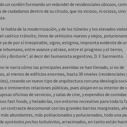
todo un cordón formando un redondel de residenciales ubicuos, co
 de ciudadanos dentro de su círculo, que no vicioso, ni ocioso, sino
te.
e habla de la modernización, y de los túneles y los elevados viale
el caótico tránsito, lleno de vehículos nuevos y viejos, polucionan
 ya de por sí irrespirable, signo, estigma, impronta evidente de u
e inhumano, entre avance y atraso, entre el progreso y el terror,
ción y Barbarie”,
al decir del humanista argentino, D. F. Sarmiento.
o le narra cómo las principales avenidas se han llenado, si no de
os, al menos de edificios enormes, hasta 30 niveles (residenciales 
les), creando un nuevo tipo de arquitectura con una ideología soci
s e inminentes relaciones públicas, pues alojan en su interior de 
lujosas oficinas de servicios, y salas de cine, y expendios de comidas
os fast foods, y heladerías, con entorno recreativo para toda la f
 un contraste descomunal con los grandes barrios marginales, a
 más abundantes, más poblacionados y polucionados, todo una jau
de
apretados pechos turbulentos
, arracimados, en tanto están hac