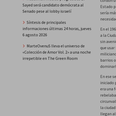
cordón u
Sayed será candidato demócrata al
Estado p
Senado pese al lobby israelí
sería más
necesidad
Síntesis de principales
informaciones últimas 24 horas, jueves
En el 196
6 agosto 2026
a la Ciud
sin aveni
MarteOvenuS lleva el universo de
que usar 
«Colección de Amor Vol. 2» a una noche
milician
irrepetible en The Green Room
barrios o
dominarlo
En ese se
iniciado 
era una 
rebelaban
circunva
la ciuda
llegan al