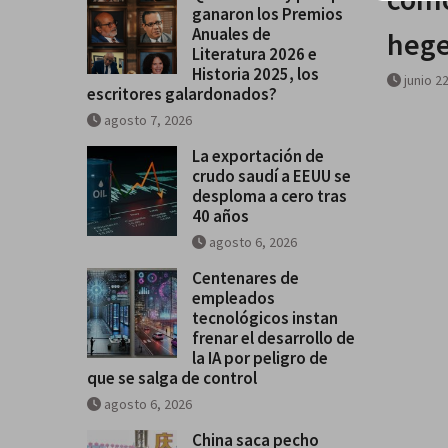
ganaron los Premios
Historia 2025, los escritores
Anuales de
hege
galardonados?
Literatura 2026 e
Historia 2025, los
junio 2
escritores galardonados?
agosto 7, 2026
La exportación de
crudo saudí a EEUU se
desploma a cero tras
40 años
agosto 6, 2026
Centenares de
empleados
tecnológicos instan
frenar el desarrollo de
la IA por peligro de
que se salga de control
agosto 6, 2026
China saca pecho