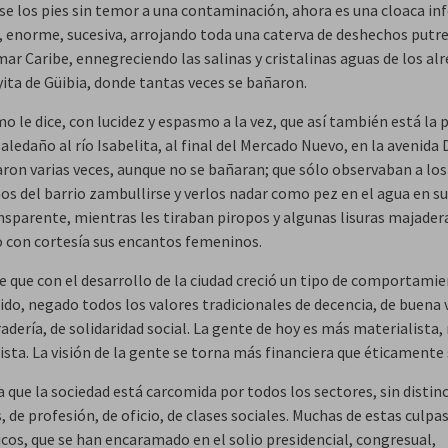
se los pies sin temor a una contaminación, ahora es una cloaca inf
 enorme, sucesiva, arrojando toda una caterva de deshechos putr
mar Caribe, ennegreciendo las salinas y cristalinas aguas de los al
yita de Güibia, donde tantas veces se bañaron.
o le dice, con lucidez y espasmo a la vez, que así también está la 
 aledaño al río Isabelita, al final del Mercado Nuevo, en la avenida 
aron varias veces, aunque no se bañaran; que sólo observaban a los
s del barrio zambullirse y verlos nadar como pez en el agua en su
nsparente, mientras les tiraban piropos y algunas lisuras majader
 con cortesía sus encantos femeninos.
be que con el desarrollo de la ciudad creció un tipo de comportami
ido, negado todos los valores tradicionales de decencia, de buena 
adería, de solidaridad social. La gente de hoy es más materialista,
sta. La visión de la gente se torna más financiera que éticamente s
a que la sociedad está carcomida por todos los sectores, sin distin
 de profesión, de oficio, de clases sociales. Muchas de estas culpa
icos, que se han encaramado en el solio presidencial, congresual,