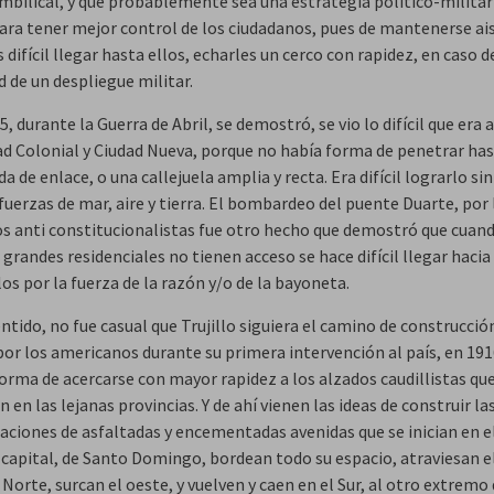
mbilical, y que probablemente sea una estrategia político-militar
ara tener mejor control de los ciudadanos, pues de mantenerse ai
 difícil llegar hasta ellos, echarles un cerco con rapidez, en caso d
 de un despliegue militar.
5, durante la Guerra de Abril, se demostró, se vio lo difícil que era 
ad Colonial y Ciudad Nueva, porque no había forma de penetrar hast
da de enlace, o una callejuela amplia y recta. Era difícil lograrlo si
fuerzas de mar, aire y tierra. El bombardeo del puente Duarte, por 
os anti constitucionalistas fue otro hecho que demostró que cuand
 grandes residenciales no tienen acceso se hace difícil llegar hacia 
s por la fuerza de la razón y/o de la bayoneta.
ntido, no fue casual que Trujillo siguiera el camino de construcción
por los americanos durante su primera intervención al país, en 191
forma de acercarse con mayor rapidez a los alzados caudillistas que
 en las lejanas provincias. Y de ahí vienen las ideas de construir la
laciones de asfaltadas y encementadas avenidas que se inician en el
d capital, de Santo Domingo, bordean todo su espacio, atraviesan e
 Norte, surcan el oeste, y vuelven y caen en el Sur, al otro extremo 