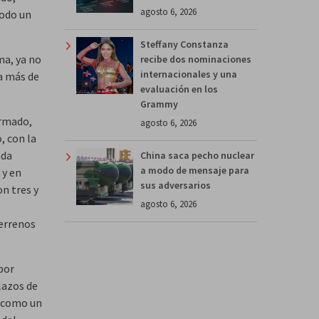
agosto 6, 2026
Todo un
Steffany Constanza
ma, ya no
recibe dos nominaciones
internacionales y una
a más de
evaluación en los
Grammy
ormado,
agosto 6, 2026
, con la
ada
China saca pecho nuclear
a modo de mensaje para
 y en
sus adversarios
n tres y
agosto 6, 2026
terrenos
por
lazos de
s como un