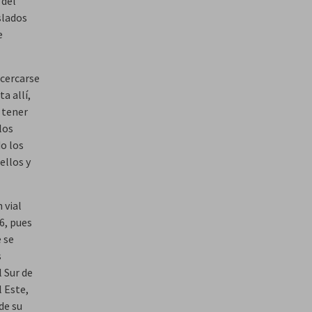
 del
slados
e
acercarse
a allí,
n tener
los
o los
ellos y
 vial
6, pues
 se
s
 Sur de
l Este,
de su