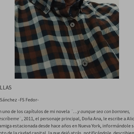
LLAS
 Sánchez -FS Fedor-
n uno de los capítulos de mi novela
¨…y aunque sea con borrones,
escríbeme
¨, 2011, el personaje principal, Doña Ana, le escribe a Alic
amiga estacionada desde hace años en Nueva York, informándole s
to de la ciudad capital, la que dejó atrás, notificándole, describie