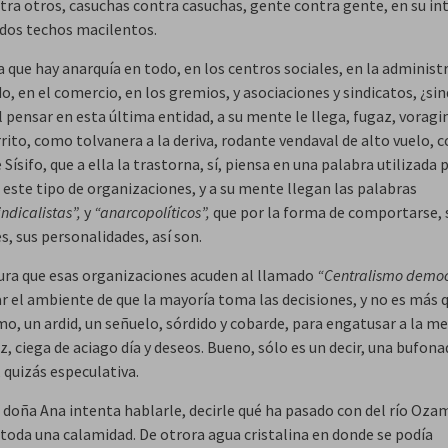
tra otros, casuchas contra casuchas, gente contra gente, en su int
dos techos macilentos.
 que hay anarquía en todo, en los centros sociales, en la administ
o, en el comercio, en los gremios, y asociaciones y sindicatos, ¿si
 pensar en esta última entidad, a su mente le llega, fugaz, voragi
rito, como tolvanera a la deriva, rodante vendaval de alto vuelo, 
Sísifo, que a ella la trastorna, sí, piensa en una palabra utilizada 
r este tipo de organizaciones, y a su mente llegan las palabras
ndicalistas”,
y
“anarcopolíticos”,
que por la forma de comportarse, 
s, sus personalidades, así son.
gura que esas organizaciones acuden al llamado
“Centralismo democ
ar el ambiente de que la mayoría toma las decisiones, y no es más 
o, un ardid, un señuelo, sórdido y cobarde, para engatusar a la 
, ciega de aciago día y deseos. Bueno, sólo es un decir, una bufona
 quizás especulativa.
doña Ana intenta hablarle, decirle qué ha pasado con del río Oza
 toda una calamidad. De otrora agua cristalina en donde se podía