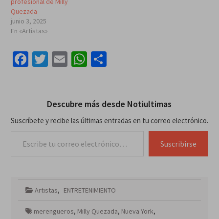
profesional de Milly
Quezada
junio 3, 2025
En «Artistas»
Facebook
Twitter
Email
WhatsApp
Compartir
Descubre más desde Notiultimas
Suscríbete y recibe las últimas entradas en tu correo electrónico.
Escribe tu correo electrónico…
Suscribirse
Artistas
,
ENTRETENIMIENTO
merengueros
,
Milly Quezada
,
Nueva York
,