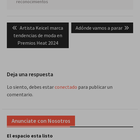
reconocimientos
Navegación
Previous
Next
Artista Keicel marca
Adónde vamos a parar
de
post:
post:
tendencias de moda en
entradas
Premios Heat 2024
Deja una respuesta
Lo siento, debes estar
conectado
para publicar un
comentario.
Anunciate con Nosotros
El espacio esta listo