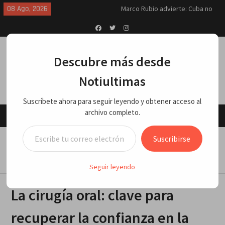
Skip
08 Ago, 2026
Marco Rubio advierte: Cuba no
to
escapará de la soga; EU le
content
impedirá salir de la crisis
La Cuaba llega a 100 días de
Facebook
Twitter
Instagram
protestas contra instalación de
Descubre más desde
relleno contaminante
Breves del mundo, sábado 8 de
Notiultimas
agosto 2026
Síntesis de principales
Suscríbete ahora para seguir leyendo y obtener acceso al
informaciones últimas 24 horas,
archivo completo.
sábado 8 agosto 2026
Menu
Tiroteo en un negocio de Villa
Escribe tu correo electrónico…
Jaragua deja saldo de 2 muertos
Home
VARIEDADES
Suscribirse
y 2 heridos
La cirugía oral: clave para recuperar la confianza en la
Sabrina Estepan alza la voz con
sonrisa y proteger la salud bucal
«Será mejor que no»…
Seguir leyendo
ACOPIOS LITERARIOS n.º 17:
Soliloquio de un bebé
La cirugía oral: clave para
recuperar la confianza en la