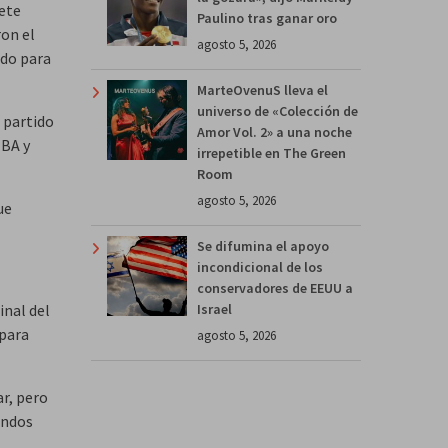
iete
Paulino tras ganar oro
ron el
agosto 5, 2026
ndo para
MarteOvenuS lleva el
universo de «Colección de
 partido
Amor Vol. 2» a una noche
NBA y
irrepetible en The Green
Room
agosto 5, 2026
ue
Se difumina el apoyo
incondicional de los
conservadores de EEUU a
Israel
inal del
 para
agosto 5, 2026
ar, pero
undos