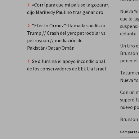
«Corrí para que mi país se la gozara»,
Nueva Yo
dijo Marileidy Paulino tras ganar oro
que la ju
“Efecto Ormuz”: llamada saudita a
suspensi
Trump // Crash del yen; petrodólar vs.
delante.
petroyuan // mediación de
Un tiro 
Pakistán/Qatar/Omán
Brunson 
poner el
Se difumina el apoyo incondicional
de los conservadores de EEUU a Israel
Tatum enc
Nueva Yor
Con un m
superó fá
nuevo po
Brunson r
Comparte 