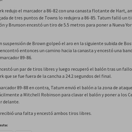
rk redujo el marcador a 86-82 con una canasta flotante de Hart, a
gada de tres puntos de Towns lo redujera a 86-85. Tatum falló un ti
ón y Brunson encestó un tiro de 5.5 metros para poner a Nueva Yor
en suspensión de Brown golpeó el aro en la siguiente subida de Bos
encontró entonces un camino hacia la canasta y encestó una band
 marcador 89-86.
estó un par de tiros libres y luego recuperó el balón tras un fallo
k que se fue fuera de la cancha a 24.2 segundos del final.
arcador 89-88 en contra, Tatum envió el balón a la zona de ataque
cilmente a Mitchell Robinson para clavar el balón y poner a los Ce
r delante.
ecibió una falta y encestó ambos tiros libres.
esto: