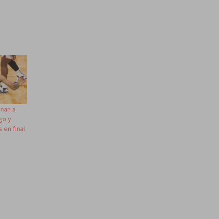
inan a
ego y
 en final