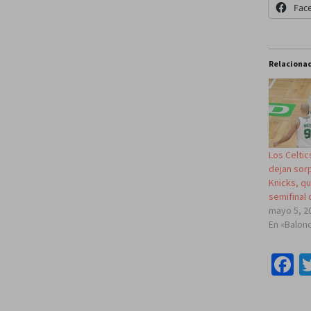
Fac
Relaciona
Los Celti
dejan sor
Knicks, qu
semifinal 
mayo 5, 2
En «Balon
F