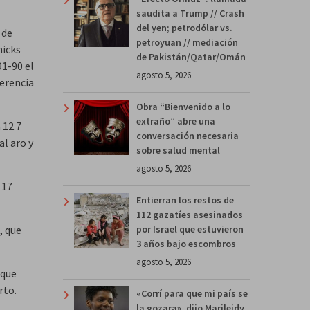
saudita a Trump // Crash
del yen; petrodólar vs.
 de
petroyuan // mediación
nicks
de Pakistán/Qatar/Omán
91-90 el
agosto 5, 2026
ferencia
Obra “Bienvenido a lo
extraño” abre una
 12.7
conversación necesaria
al aro y
sobre salud mental
agosto 5, 2026
 17
Entierran los restos de
112 gazatíes asesinados
por Israel que estuvieron
, que
3 años bajo escombros
agosto 5, 2026
 que
rto.
«Corrí para que mi país se
la gozara», dijo Marileidy