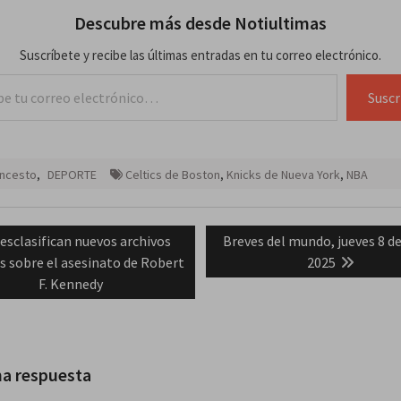
Descubre más desde Notiultimas
Suscríbete y recibe las últimas entradas en tu correo electrónico.
lectrónico…
Suscr
oncesto
,
DEPORTE
Celtics de Boston
,
Knicks de Nueva York
,
NBA
ación
revious
Next
esclasifican nuevos archivos
Breves del mundo, jueves 8 d
ost:
post:
s sobre el asesinato de Robert
2025
das
F. Kennedy
na respuesta