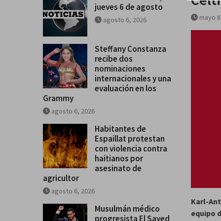
jueves 6 de agosto
mayo 8
agosto 6, 2026
Steffany Constanza
recibe dos
nominaciones
internacionales y una
evaluación en los
Grammy
agosto 6, 2026
Habitantes de
Espaillat protestan
con violencia contra
haitianos por
asesinato de
agricultor
agosto 6, 2026
Karl-Ant
Musulmán médico
equipo d
progresista El Sayed