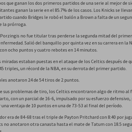
pos que ganan los dos primeros partidos de una serie al mejor de s
tantes ganan la serie en el 85.7% de los casos. Los Knicks se lleva
artido cuando Bridges le robó el balón a Brown a falta de un segu
de la prórroga.
 Porzingis no fue titular tras perderse la segunda mitad del primer
nfermedad. Salió del banquillo por quinta vez en su carrera en la 
con ocho puntos y cuatro rebotes en 14 minutos.
s miradas estaban puestas en el ataque de los Celtics después de q
45 triples, un récord de la NBA, en su derrota del primer partido.
les anotaron 24 de 54 tiros de 2 puntos.
e sus problemas de tiro, los Celtics encontraron algo de ritmo al f
arto, con un parcial de 16-6, impulsado por su esfuerzo defensivo,
 una ventaja de 10 puntos en una de 73-53 al final del período.
or era de 84-68 tras el triple de Payton Pritchard con 8:40 por jug
ics no anotaron otra canasta hasta el mate de Tatum con 18.5 seg
s.