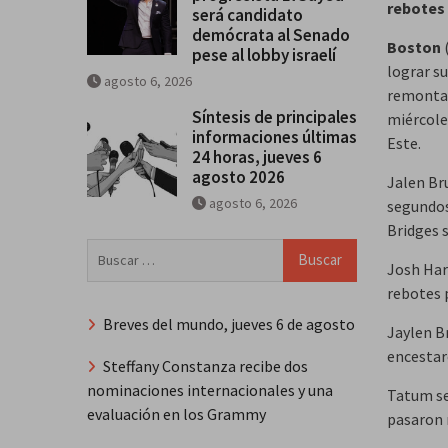
rebotes 
será candidato
demócrata al Senado
Boston
(
pese al lobby israelí
lograr su
agosto 6, 2026
remontar
Síntesis de principales
miércole
informaciones últimas
Este.
24 horas, jueves 6
agosto 2026
Jalen Br
agosto 6, 2026
segundos
Bridges s
Buscar:
Josh Har
rebotes p
Breves del mundo, jueves 6 de agosto
Jaylen B
encestaro
Steffany Constanza recibe dos
nominaciones internacionales y una
Tatum se 
evaluación en los Grammy
pasaron 