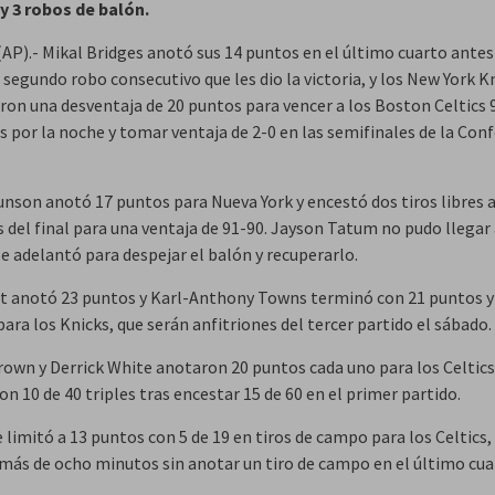
y 3 robos de balón.
AP).- Mikal Bridges anotó sus 14 puntos en el último cuarto antes
 segundo robo consecutivo que les dio la victoria, y los New York K
on una desventaja de 20 puntos para vencer a los Boston Celtics 
s por la noche y tomar ventaja de 2-0 en las semifinales de la Con
unson anotó 17 puntos para Nueva York y encestó dos tiros libres a
 del final para una ventaja de 91-90. Jayson Tatum no pudo llegar 
e adelantó para despejar el balón y recuperarlo.
t anotó 23 puntos y Karl-Anthony Towns terminó con 21 puntos y
ara los Knicks, que serán anfitriones del tercer partido el sábado.
rown y Derrick White anotaron 20 puntos cada uno para los Celtics
n 10 de 40 triples tras encestar 15 de 60 en el primer partido.
limitó a 13 puntos con 5 de 19 en tiros de campo para los Celtics,
más de ocho minutos sin anotar un tiro de campo en el último cua