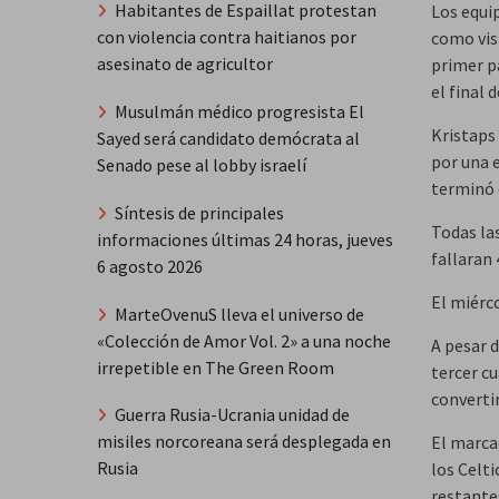
Habitantes de Espaillat protestan
Los equi
con violencia contra haitianos por
como visi
asesinato de agricultor
primer p
el final 
Musulmán médico progresista El
Kristaps
Sayed será candidato demócrata al
por una e
Senado pese al lobby israelí
terminó 
Síntesis de principales
Todas la
informaciones últimas 24 horas, jueves
fallaran 
6 agosto 2026
El miérco
MarteOvenuS lleva el universo de
«Colección de Amor Vol. 2» a una noche
A pesar d
irrepetible en The Green Room
tercer cu
convertir
Guerra Rusia-Ucrania unidad de
misiles norcoreana será desplegada en
El marcad
Rusia
los Celt
restante