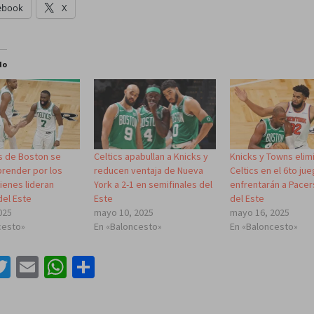
ebook
X
do
cs de Boston se
Celtics apabullan a Knicks y
Knicks y Towns elim
prender por los
reducen ventaja de Nueva
Celtics en el 6to ju
ienes lideran
York a 2-1 en semifinales del
enfrentarán a Pacers
del Este
Este
del Este
025
mayo 10, 2025
mayo 16, 2025
cesto»
En «Baloncesto»
En «Baloncesto»
acebook
Twitter
Email
WhatsApp
Compartir