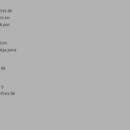
ntes de
ro en
k por
ton.
eja para
 de
 y
ltics de