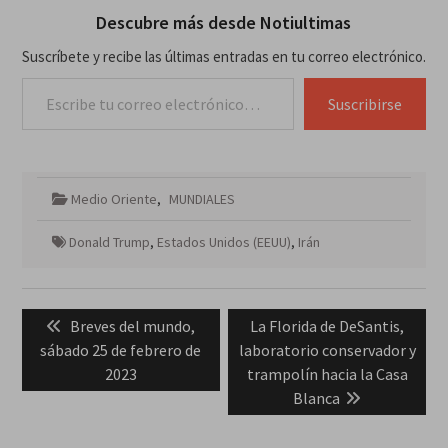
Descubre más desde Notiultimas
Suscríbete y recibe las últimas entradas en tu correo electrónico.
Escribe tu correo electrónico…
Suscribirse
Medio Oriente
,
MUNDIALES
Donald Trump
,
Estados Unidos (EEUU)
,
Irán
Navegación
Previous
Next
Breves del mundo,
La Florida de DeSantis,
de
post:
post:
sábado 25 de febrero de
laboratorio conservador y
entradas
2023
trampolín hacia la Casa
Blanca