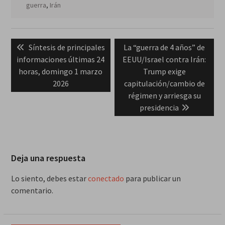
guerra
,
Irán
Navegación
Previous
Next
Síntesis de principales
La “guerra de 4 años” de
de
post:
post:
informaciones últimas 24
EEUU/Israel contra Irán:
entradas
horas, domingo 1 marzo
Trump exige
2026
capitulación/cambio de
régimen y arriesga su
presidencia
Deja una respuesta
Lo siento, debes estar
conectado
para publicar un
comentario.