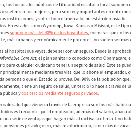
o, los hospitales públicos de titularidad estatal o local suponen 
No suelen ser los mejores, pero son muy importantes en entornos 
ras instituciones, y sobre todo el mercado, no están demasiado
dos. En estados como Wyoming, Iowa, Kansas o Misisipi, este tipo 
iones
suponen más del 40% de los hospitales
, mientras que en los
ste, más urbanos y económicamente potentes, no suelen ser más 
as al hospital que vayas, debe ser con un seguro. Desde la aprobac
Affordable Care Act
, el plan sanitario conocido como Obamacare, e
rio para cualquier ciudadano tener un seguro de salud. Este se pue
r principalmente mediante tres vías: que lo abone el empleador, q
da persona o que el Estado lo provea. Del 90% de la población que,
damente, tiene un seguro de salud, un tercio lo hace a través de l
a pública y
dos tercios mediante seguros privados
.
ros de salud que vienen a través de la empresa son los más habitua
Unidos es frecuente que el empleador, además del salario, añada a
o una serie de ventajas que hagan más atractiva la oferta. Uno hab
de pensiones privado; otro, más revolucionario, tener días de vaca