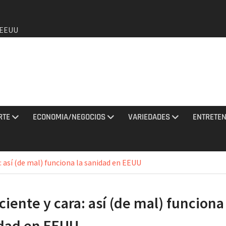
a EEUU
de que
o de
RTE
ECONOMIA/NEGOCIOS
VARIEDADES
ENTRETEN
agosto
y una
a: así (de mal) funciona la sanidad en EEUU
tan con
ciente y cara: así (de mal) funciona
los
dad en EEUU
2026 e