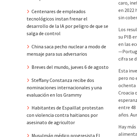
caro, ine
en 2022 
Centenares de empleados
sin cober
tecnológicos instan frenar el
desarrollo de la IA por peligro de que se
Los resu
salga de control
su PIB e
en las e
China saca pecho nuclear a modo de
—Portuga
mensaje para sus adversarios
cifra se 
Breves del mundo, jueves 6 de agosto
Esta inve
pero no e
Steffany Constanza recibe dos
ochenta 
nominaciones internacionales y una
Croacia o
evaluación en los Grammy
esperanza
entre 48 
Habitantes de Espaillat protestan
años. Au
con violencia contra haitianos por
asesinato de agricultor
Hay más 
alimentac
Musulmán médico progresista El