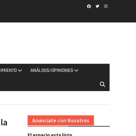
Facebook
Twitter
Instagram
IMIENTO
ANÁLISIS/OPINIONES
 la
Anunciate con Nosotros
El espacio esta listo