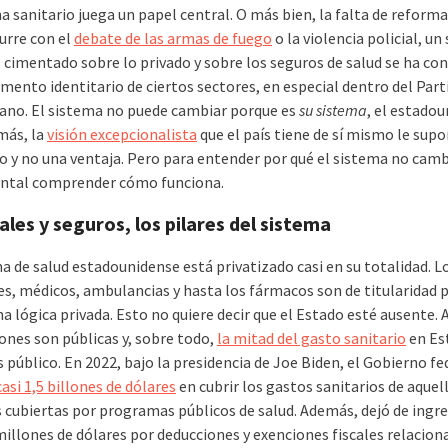
a sanitario juega un papel central. O más bien, la falta de reformas
rre con el
debate de las armas de fuego
o la violencia policial, un
o cimentado sobre lo privado y sobre los seguros de salud se ha co
mento identitario de ciertos sectores, en especial dentro del Part
ano. El sistema no puede cambiar porque es
su sistema
, el estadou
más, la
visión excepcionalista
que el país tiene de sí mismo le sup
o y no una ventaja. Pero para entender por qué el sistema no camb
ntal comprender cómo funciona.
les y seguros, los pilares del sistema
a de salud estadounidense está privatizado casi en su totalidad. L
es, médicos, ambulancias y hasta los fármacos son de titularidad p
a lógica privada. Esto no quiere decir que el Estado esté ausente.
iones son públicas y, sobre todo,
la mitad del gasto sanitario
en Es
 público. En 2022, bajo la presidencia de Joe Biden, el Gobierno fe
casi 1,5 billones de dólares
en cubrir los gastos sanitarios de aquel
 cubiertas por programas públicos de salud. Además, dejó de ingr
millones de dólares por deducciones y exenciones fiscales relacion