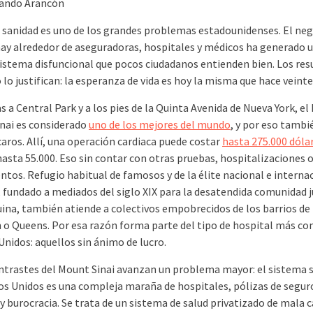
nando Arancón
 sanidad es uno de los grandes problemas estadounidenses. El neg
ay alrededor de aseguradoras, hospitales y médicos ha generado 
istema disfuncional que pocos ciudadanos entienden bien. Los res
o justifican: la esperanza de vida es hoy la misma que hace veinte
s a Central Park y a los pies de la Quinta Avenida de Nueva York, el
nai es considerado
uno de los mejores del mundo
, y por eso tambi
aros. Allí, una operación cardiaca puede costar
hasta 275.000 dóla
hasta 55.000. Eso sin contar con otras pruebas, hospitalizaciones 
tos. Refugio habitual de famosos y de la élite nacional e internac
, fundado a mediados del siglo XIX para la desatendida comunidad j
ina, también atiende a colectivos empobrecidos de los barrios de
 o Queens. Por esa razón forma parte del tipo de hospital más c
Unidos: aquellos sin ánimo de lucro.
ntrastes del Mount Sinai avanzan un problema mayor: el sistema s
os Unidos es una compleja maraña de hospitales, pólizas de segur
 burocracia. Se trata de un sistema de salud privatizado de mala c