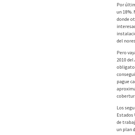
Por últim
un 18%. 
donde ot
interesa
instalac
del nore
Pero vay
2010 del
obligato
consegui
pague ca
aproxima
cobertur
Los segu
Estados 
de trabaj
un plan 