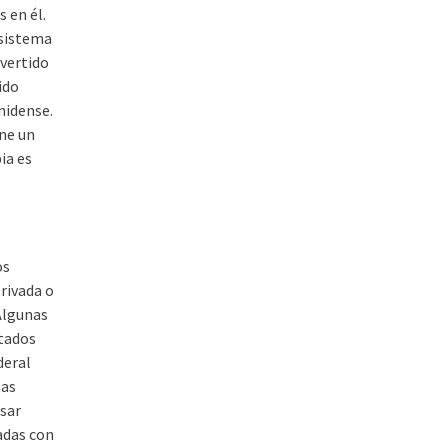
 en él.
 sistema
nvertido
ido
nidense.
one un
ia es
os
rivada o
 Algunas
tados
deral
las
esar
adas con