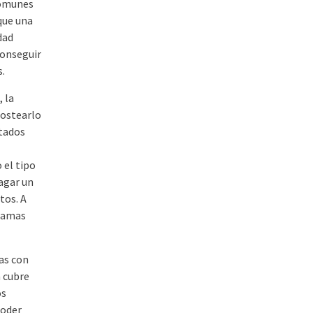
comunes
 que una
dad
conseguir
s.
 la
costearlo
stados
 el tipo
agar un
tos. A
gramas
as con
 cubre
os
poder