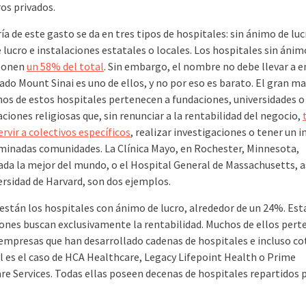
os privados.
a de este gasto se da en tres tipos de hospitales: sin ánimo de luc
lucro e instalaciones estatales o locales. Los hospitales sin ánim
uponen
un 58% del total
. Sin embargo, el nombre no debe llevar a e
do Mount Sinai es uno de ellos, y no por eso es barato. El gran ma
os de estos hospitales pertenecen a fundaciones, universidades o
iones religiosas que, sin renunciar a la rentabilidad del negocio,
rvir a colectivos específicos
, realizar investigaciones o tener un 
minadas comunidades. La Clínica Mayo, en Rochester, Minnesota,
ada la mejor del mundo, o el Hospital General de Massachusetts, 
ersidad de Harvard, son dos ejemplos.
están los hospitales con ánimo de lucro, alrededor de un 24%. Est
iones buscan exclusivamente la rentabilidad. Muchos de ellos pert
empresas que han desarrollado cadenas de hospitales e incluso co
al es el caso de HCA Healthcare, Legacy Lifepoint Health o Prime
re Services. Todas ellas poseen decenas de hospitales repartidos 