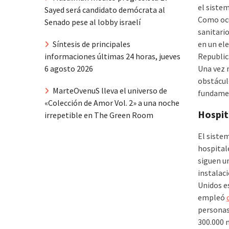
el sistem
Sayed será candidato demócrata al
Como ocu
Senado pese al lobby israelí
sanitari
en un ele
Síntesis de principales
Republic
informaciones últimas 24 horas, jueves
Una vez 
6 agosto 2026
obstácul
MarteOvenuS lleva el universo de
fundame
«Colección de Amor Vol. 2» a una noche
Hospita
irrepetible en The Green Room
El sistem
hospital
siguen un
instalac
Unidos es
empleó
personas
300.000 