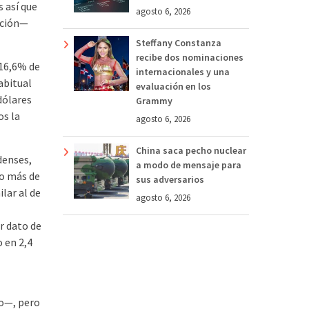
s así que
agosto 6, 2026
ación—
Steffany Constanza
recibe dos nominaciones
 16,6% de
internacionales y una
habitual
evaluación en los
dólares
Grammy
os la
agosto 6, 2026
China saca pecho nuclear
denses,
a modo de mensaje para
go más de
sus adversarios
ilar al de
agosto 6, 2026
r dato de
o en 2,4
lo—, pero