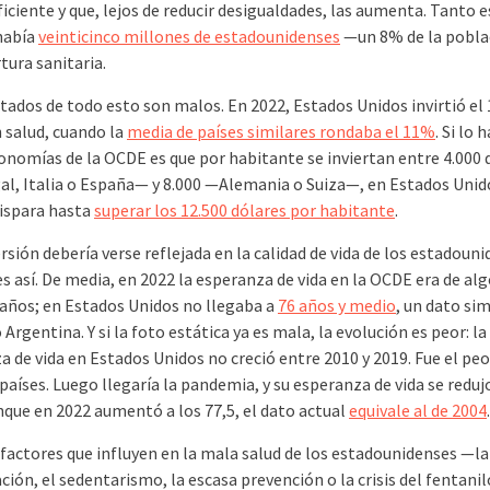
ficiente y que, lejos de reducir desigualdades, las aumenta. Tanto e
había
veinticinco millones de estadounidenses
—un 8% de la pobl
tura sanitaria.
ltados de todo esto son malos. En 2022, Estados Unidos invirtió el
n salud, cuando la
media de países similares rondaba el 11%
. Si lo 
conomías de la OCDE es que por habitante se inviertan entre 4.000 
l, Italia o España— y 8.000 —Alemania o Suiza—, en Estados Unid
dispara hasta
superar los 12.500 dólares por habitante
.
rsión debería verse reflejada en la calidad de vida de los estadouni
s así. De media, en 2022 la esperanza de vida en la OCDE era de al
años; en Estados Unidos no llegaba a
76 años y medio
, un dato sim
 Argentina. Y si la foto estática ya es mala, la evolución es peor: la
 de vida en Estados Unidos no creció entre 2010 y 2019. Fue el peo
países. Luego llegaría la pandemia, y su esperanza de vida se reduj
nque en 2022 aumentó a los 77,5, el dato actual
equivale al de 2004
.
factores que influyen en la mala salud de los estadounidenses —la
ión, el sedentarismo, la escasa prevención o la crisis del fentani