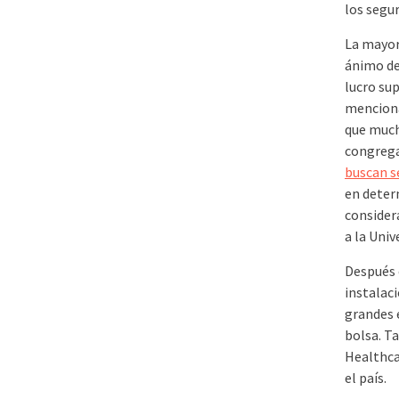
los segur
La mayorí
ánimo de 
lucro s
menciona
que much
congregac
buscan se
en deter
consider
a la Univ
Después 
instalac
grandes 
bolsa. T
Healthca
el país.