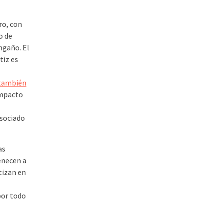
ro, con
o de
ngaño. El
tiz es
también
impacto
asociado
as
enecen a
tizan en
por todo