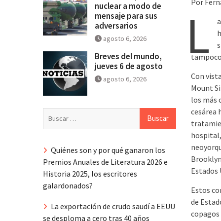
Por Fer
nuclear a modo de
L
mensaje para sus
a
adversarios
h
agosto 6, 2026
s
Breves del mundo,
tampoco l
jueves 6 de agosto
Con vista
agosto 6, 2026
Mount Si
los más c
cesárea 
Buscar:
tratamien
hospital
neoyorqu
Quiénes son y por qué ganaron los
Brooklyn
Premios Anuales de Literatura 2026 e
Estados 
Historia 2025, los escritores
galardonados?
Estos co
de Estad
La exportación de crudo saudí a EEUU
copagos y
se desploma a cero tras 40 años