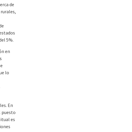
cerca de
rurales,
de
 estados
del 5%.
ión en
s
de
ue lo
a
les. En
l puesto
itual es
ciones