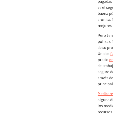
pagadas 
es el seg
buena pó
crónica.
mejores 
Pero ten
póliza o
de su pro
Unidos
f
precio
en
de traba
seguro de
través d
principal
Medicare
alguna d
los med
recursos