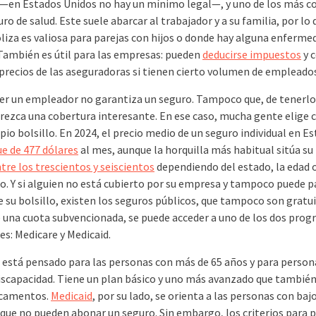
—en Estados Unidos no hay un mínimo legal—, y uno de los más 
uro de salud. Este suele abarcar al trabajador y a su familia, por lo
liza es valiosa para parejas con hijos o donde hay alguna enferme
 También es útil para las empresas: pueden
deducirse impuestos
y 
precios de las aseguradoras si tienen cierto volumen de empleado
er un empleador no garantiza un seguro. Tampoco que, de tenerlo,
frezca una cobertura interesante. En ese caso, mucha gente elige 
pio bolsillo. En 2024, el precio medio de un seguro individual en E
ue de 477 dólares
al mes, aunque la horquilla más habitual sitúa su
tre los trescientos y seiscientos
dependiendo del estado, la edad o
jo. Y si alguien no está cubierto por su empresa y tampoco puede p
 su bolsillo, existen los seguros públicos, que tampoco son gratui
e una cuota subvencionada, se puede acceder a uno de los dos pro
es: Medicare y Medicaid.
está pensado para las personas con más de 65 años y para person
iscapacidad. Tiene un plan básico y uno más avanzado que también
icamentos.
Medicaid
, por su lado, se orienta a las personas con baj
 que no pueden abonar un seguro. Sin embargo, los criterios para 