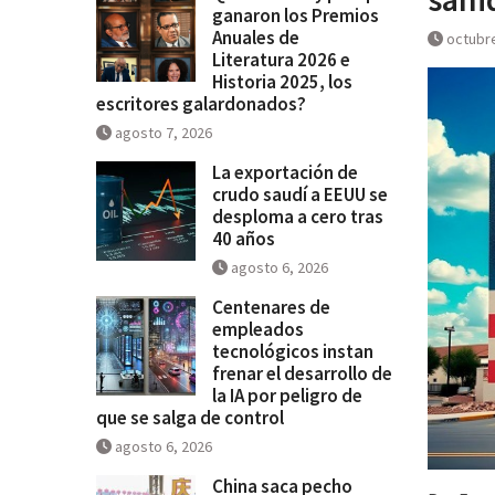
ganaron los Premios
Historia 2025, los escritores
Anuales de
octubre
galardonados?
Literatura 2026 e
Historia 2025, los
escritores galardonados?
agosto 7, 2026
La exportación de
crudo saudí a EEUU se
desploma a cero tras
40 años
agosto 6, 2026
Centenares de
empleados
tecnológicos instan
frenar el desarrollo de
la IA por peligro de
que se salga de control
agosto 6, 2026
China saca pecho