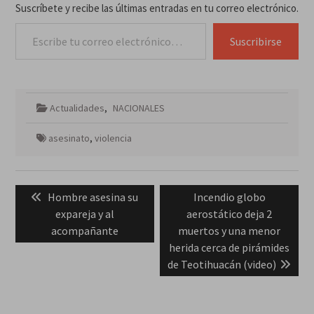
Suscríbete y recibe las últimas entradas en tu correo electrónico.
Escribe tu correo electrónico…
Suscribirse
Actualidades
,
NACIONALES
asesinato
,
violencia
Navegación
Previous
Next
Hombre asesina su
Incendio globo
de
post:
post:
expareja y al
aerostático deja 2
entradas
acompañante
muertos y una menor
herida cerca de pirámides
de Teotihuacán (video)