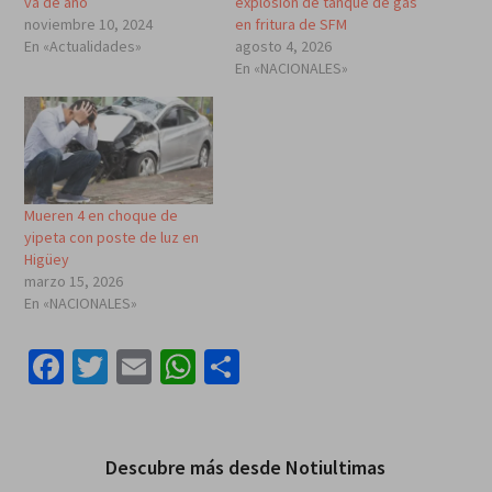
va de año
explosión de tanque de gas
noviembre 10, 2024
en fritura de SFM
En «Actualidades»
agosto 4, 2026
En «NACIONALES»
Mueren 4 en choque de
yipeta con poste de luz en
Higüey
marzo 15, 2026
En «NACIONALES»
Facebook
Twitter
Email
WhatsApp
Compartir
Descubre más desde Notiultimas