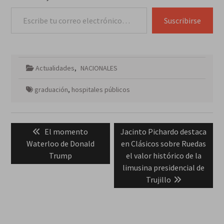
Escribe tu correo electrónico…
Suscribirse
Actualidades
,
NACIONALES
graduación
,
hospitales públicos
Navegación
Previous
Next
El momento
Jacinto Pichardo destaca
de
post:
post:
Waterloo de Donald
en Clásicos sobre Ruedas
entradas
Trump
el valor histórico de la
limusina presidencial de
Trujillo