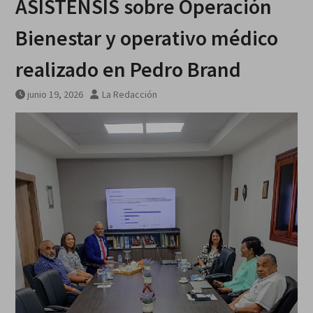
ASISTENSIS sobre Operación
galardonados?
Bienestar y operativo médico
realizado en Pedro Brand
junio 19, 2026
La Redacción