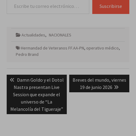
Suscribirse
Actualidades
,
NACIONALES
Hermandad de Veteranos FF.AA-PN
,
operativo médico
,
Pedro Brand
Navegación
Previous
Next
Damn Goldo y el Dotol
Breves del mundo, viernes
de
post:
post:
Nastra presentan Live
19 de junio 2026
entradas
Session que expande el
universo de “La
Melancolía del Tigueraje”