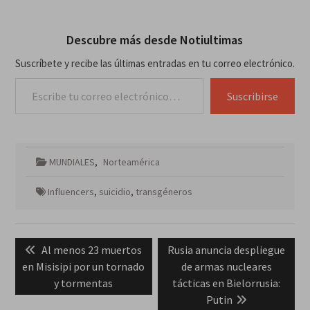
Descubre más desde Notiultimas
Suscríbete y recibe las últimas entradas en tu correo electrónico.
Escribe tu correo electrónico…
Suscribirse
MUNDIALES
,
Norteamérica
Influencers
,
suicidio
,
transgéneros
Navegación
Previous
Next
Al menos 23 muertos
Rusia anuncia despliegue
de
post:
post:
en Misisipi por un tornado
de armas nucleares
entradas
y tormentas
tácticas en Bielorrusia:
Putin