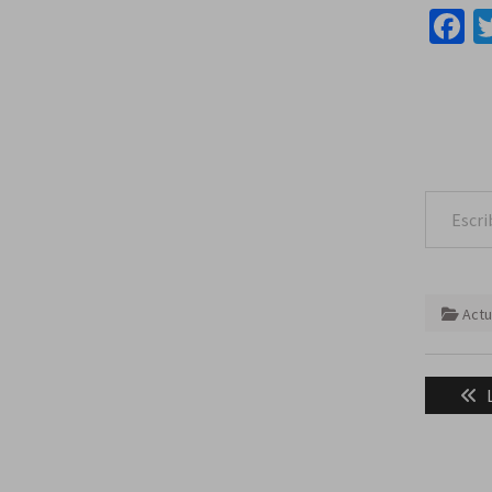
F
Escribe tu correo e
Actu
Naveg
de
entra