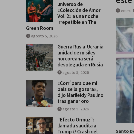
universo de
«Colección de Amor Vol. 2» a u
«Colección de Amor
enero 1
irrepetible en The Green Room
Vol. 2» a una noche
irrepetible en The
Green Room
agosto 5, 2026
Guerra Rusia-Ucrania
unidad de misiles
norcoreana será
desplegada en Rusia
agosto 5, 2026
«Corrí para que mi
país se la gozara»,
dijo Marileidy Paulino
tras ganar oro
agosto 5, 2026
“Efecto Ormuz”:
llamada saudita a
Santo D
Trump // Crash del