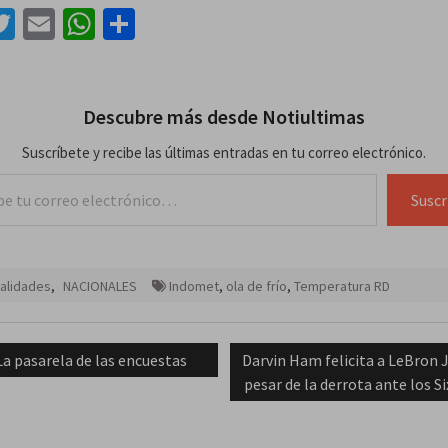
acebook
Twitter
Email
WhatsApp
Compartir
Descubre más desde Notiultimas
Suscríbete y recibe las últimas entradas en tu correo electrónico.
lectrónico…
Suscr
alidades
,
NACIONALES
Indomet
,
ola de frío
,
Temperatura RD
ación
Previous
Next
La pasarela de las encuestas
Darvin Ham felicita a LeBron 
post:
post:
pesar de la derrota ante los Si
das