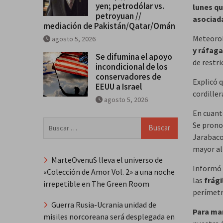
yen; petrodólar vs.
lunes q
petroyuan //
asociada
mediación de Pakistán/Qatar/Omán
Meteorol
agosto 5, 2026
y ráfaga
Se difumina el apoyo
de restri
incondicional de los
conservadores de
Explicó q
EEUU a Israel
cordiller
agosto 5, 2026
En cuant
Buscar:
Se prono
Jarabaco
mayor al
MarteOvenuS lleva el universo de
Informó 
«Colección de Amor Vol. 2» a una noche
las
frági
irrepetible en The Green Room
perímetr
Guerra Rusia-Ucrania unidad de
Para ma
misiles norcoreana será desplegada en