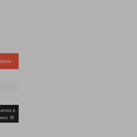
ibirse
James a
xers