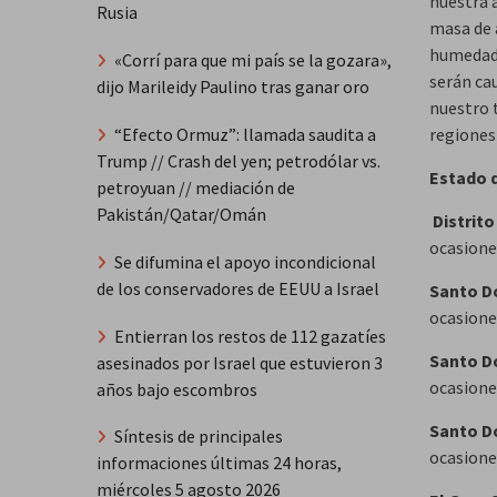
nuestra 
Rusia
masa de 
humedad,
«Corrí para que mi país se la gozara»,
serán ca
dijo Marileidy Paulino tras ganar oro
nuestro t
“Efecto Ormuz”: llamada saudita a
regiones 
Trump // Crash del yen; petrodólar vs.
Estado 
petroyuan // mediación de
Pakistán/Qatar/Omán
Distrit
ocasiones
Se difumina el apoyo incondicional
de los conservadores de EEUU a Israel
Santo D
ocasiones
Entierran los restos de 112 gazatíes
Santo D
asesinados por Israel que estuvieron 3
ocasiones
años bajo escombros
Santo D
Síntesis de principales
ocasiones
informaciones últimas 24 horas,
miércoles 5 agosto 2026