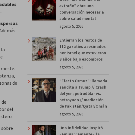
radables
extraño” abre una
.
conversación necesaria
sobre salud mental
dispersas
agosto 5, 2026
. Además
Entierran los restos de
112 gazatíes asesinados
 la
por Israel que estuvieron
e.
3 años bajo escombros
agosto 5, 2026
oroeste.
stanza,
“Efecto Ormuz”: llamada
zonas de
saudita a Trump // Crash
del yen; petrodólar vs.
petroyuan // mediación
s de
de Pakistán/Qatar/Omán
tor del
agosto 5, 2026
ostero.
Una infidelidad inspiró
s sobre
«Amiga y Amante», la