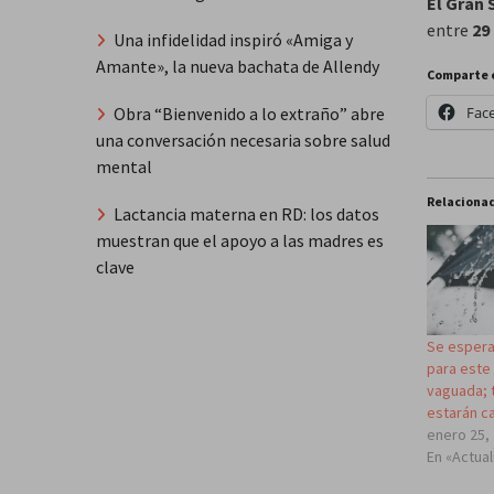
El Gran
entre
29
Una infidelidad inspiró «Amiga y
Amante», la nueva bachata de Allendy
Comparte 
Obra “Bienvenido a lo extraño” abre
Fac
una conversación necesaria sobre salud
mental
Relaciona
Lactancia materna en RD: los datos
muestran que el apoyo a las madres es
clave
Se espera
para este
vaguada; 
estarán c
enero 25,
En «Actua