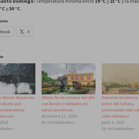
 Santo Domingo:
Temperatura mínima entre
19 °C
y
21 °C
y la má
 °C
y
30 °C
.
esto:
ebook
X
do
n lluvias dispersas
Último fin de semana del año
Aumenta incidencia 
 sábado por
con lluvias y nublados en
polvo del Sahara,
temperaturas
varias provincias
provocando más cal
alurosas
diciembre 27, 2024
cielo nebuloso
 2025
En «Actualidades»
junio 3, 2025
lidades»
En «Actualidades»