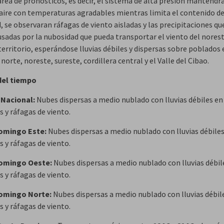
área de pronósticos, es decir, el sistema de alta presión mantendr
aire con temperaturas agradables mientras limita el contenido d
 se observaran ráfagas de viento aisladas y las precipitaciones qu
usadas por la nubosidad que pueda transportar el viento del norest
erritorio, esperándose lluvias débiles y dispersas sobre poblados 
norte, noreste, sureste, cordillera central y el Valle del Cibao.
del tiempo
o Nacional:
Nubes dispersas a medio nublado con lluvias débiles en
 y ráfagas de viento.
omingo Este:
Nubes dispersas a medio nublado con lluvias débile
 y ráfagas de viento.
omingo Oeste:
Nubes dispersas a medio nublado con lluvias débil
 y ráfagas de viento.
omingo Norte:
Nubes dispersas a medio nublado con lluvias débil
 y ráfagas de viento.