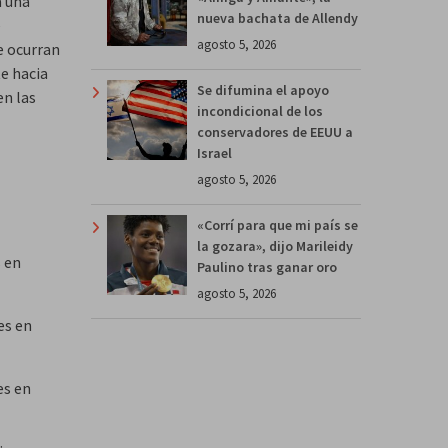
á una
nueva bachata de Allendy
e
agosto 5, 2026
e ocurran
e hacia
Se difumina el apoyo
en las
incondicional de los
conservadores de EEUU a
Israel
agosto 5, 2026
«Corrí para que mi país se
la gozara», dijo Marileidy
s en
Paulino tras ganar oro
agosto 5, 2026
es en
es en