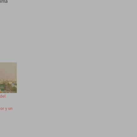
xima
del
or y un