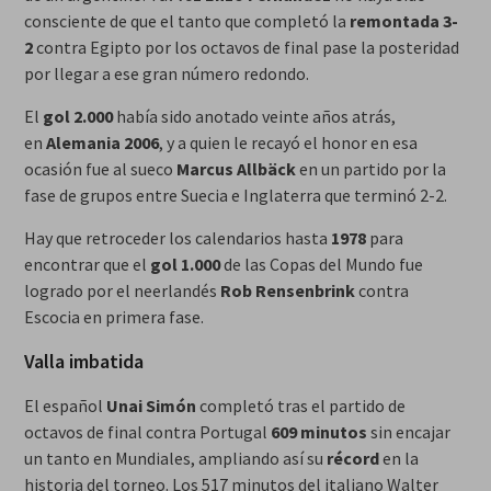
consciente de que el tanto que completó la
remontada 3-
2
contra Egipto por los octavos de final pase la posteridad
por llegar a ese gran número redondo.
El
gol 2.000
había sido anotado veinte años atrás,
en
Alemania 2006
, y a quien le recayó el honor en esa
ocasión fue al sueco
Marcus Allbäck
en un partido por la
fase de grupos entre Suecia e Inglaterra que terminó 2-2.
Hay que retroceder los calendarios hasta
1978
para
encontrar que el
gol 1.000
de las Copas del Mundo fue
logrado por el neerlandés
Rob Rensenbrink
contra
Escocia en primera fase.
Valla imbatida
El español
Unai Simón
completó tras el partido de
octavos de final contra Portugal
609 minutos
sin encajar
un tanto en Mundiales, ampliando así su
récord
en la
historia del torneo. Los 517 minutos del italiano Walter