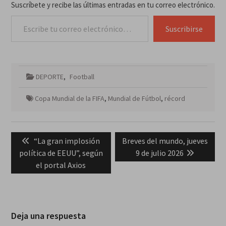
Suscríbete y recibe las últimas entradas en tu correo electrónico.
Escribe tu correo electrónico…
Suscribirse
DEPORTE
,
Football
Copa Mundial de la FIFA
,
Mundial de Fútbol
,
récord
Navegación
Previous
Next
“La gran implosión
Breves del mundo, jueves
de
post:
post:
política de EEUU”, según
9 de julio 2026
entradas
el portal Axios
Deja una respuesta