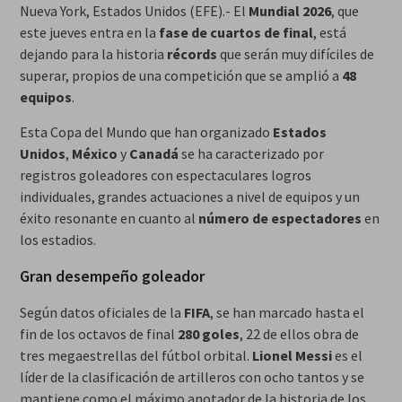
Nueva York, Estados Unidos (EFE).- El
Mundial 2026
, que
este jueves entra en la
fase de cuartos de final
, está
dejando para la historia
récords
que serán muy difíciles de
superar, propios de una competición que se amplió a
48
equipos
.
Esta Copa del Mundo que han organizado
Estados
Unidos
,
México
y
Canadá
se ha caracterizado por
registros goleadores con espectaculares logros
individuales, grandes actuaciones a nivel de equipos y un
éxito resonante en cuanto al
número de espectadores
en
los estadios.
Gran desempeño goleador
Según datos oficiales de la
FIFA
, se han marcado hasta el
fin de los octavos de final
280 goles
, 22 de ellos obra de
tres megaestrellas del fútbol orbital.
Lionel Messi
es el
líder de la clasificación de artilleros con ocho tantos y se
mantiene como el máximo anotador de la historia de los