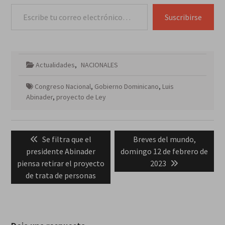
Escribe tu correo electrónico…
Suscribirse
Actualidades
,
NACIONALES
Congreso Nacional
,
Gobierno Dominicano
,
Luis
Abinader
,
proyecto de Ley
Navegación
Previous
Next
Se filtra que el
Breves del mundo,
de
post:
post:
presidente Abinader
domingo 12 de febrero de
entradas
piensa retirar el proyecto
2023
de trata de personas