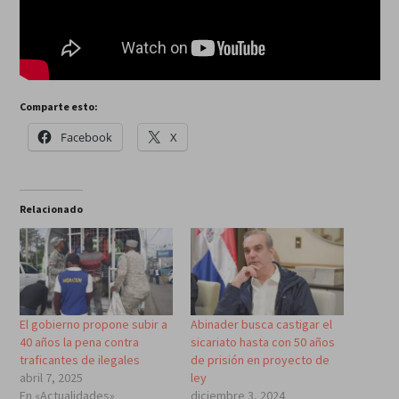
Comparte esto:
Facebook
X
Relacionado
El gobierno propone subir a
Abinader busca castigar el
40 años la pena contra
sicariato hasta con 50 años
traficantes de ilegales
de prisión en proyecto de
abril 7, 2025
ley
En «Actualidades»
diciembre 3, 2024