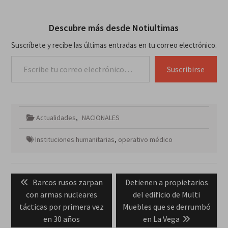
Descubre más desde Notiultimas
Suscríbete y recibe las últimas entradas en tu correo electrónico.
Escribe tu correo electrónico…
Suscribirse
Actualidades
,
NACIONALES
Instituciones humanitarias
,
operativo médico
Navegación
Previous
Next
Barcos rusos zarpan
Detienen a propietarios
de
post:
post:
con armas nucleares
del edificio de Multi
entradas
tácticas por primera vez
Muebles que se derrumbó
en 30 años
en La Vega