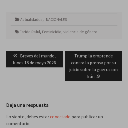
Actualidades
,
NACIONALES
Faride Raful
,
Feminicidio
,
violencia de género
Navegación
Previous
Next
Breves del mundo,
Trump la emprende
de
post:
post:
lunes 18 de mayo 2026
contra la prensa por su
entradas
juicio sobre la guerra con
Irán
Deja una respuesta
Lo siento, debes estar
conectado
para publicar un
comentario.