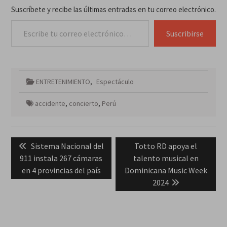
Suscríbete y recibe las últimas entradas en tu correo electrónico.
Escribe tu correo electrónico…
Suscribirse
ENTRETENIMIENTO
,
Espectáculo
accidente
,
concierto
,
Perú
Navegación
Previous
Next
Sistema Nacional del
Totto RD apoya el
de
post:
post:
911 instala 267 cámaras
talento musical en
entradas
en 4 provincias del país
Dominicana Music Week
2024