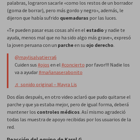
palabras, lograron sacarle «como los restos de un borrador
(goma de borrar), pero más gordo y negro», además, le
dijeron que había sufrido
quemaduras
por las luces.
«Te pueden pasar esas cosas ahí en el
estadio
y nadie te
ayuda, menos mal que no ha sido algo más grave», expresó
la joven peruana con un
parche
en su
ojo derecho
.
@maylisalvatierra6
Cuiden sus
#ojos
en el
#concierto
por favor!!! Nadie los
va a ayudar
#mañanaserabonito
♬ sonido original – Mayra Lis
Dos días después, en otro video aclaró que pudo quitarse el
parche y que ya estaba mejor, pero de igual forma, deberá
mantener los
controles médicos
. Así mismo agradeció
todas las muestra de apoyo recibidas por los usuarios de la
red.
Reacción del equipo de Karol G