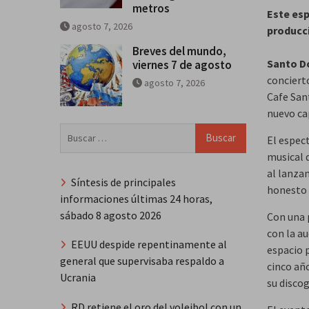
metros
Este esp
agosto 7, 2026
producci
Breves del mundo,
Santo D
viernes 7 de agosto
conciert
agosto 7, 2026
Cafe San
nuevo cap
Buscar:
El espec
musical d
al lanza
Síntesis de principales
honesto 
informaciones últimas 24 horas,
sábado 8 agosto 2026
Con una 
con la a
EEUU despide repentinamente al
espacio 
general que supervisaba respaldo a
cinco añ
Ucrania
su discog
RD retiene el oro del voleibol con un