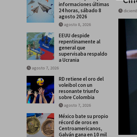
informaciones últimas
24 horas, sábado 8
diciemb
agosto 2026
agosto 8, 2026
EEUU despide
repentinamente al
general que
supervisaba respaldo
a Ucrania
agosto 7, 2026
RD retiene el oro del
voleibol con un
resonante triunfo
sobre Colombia
agosto 7, 2026
México bate su propio
récord de oros en
Centroamericanos,
Galván gana en 10 mil