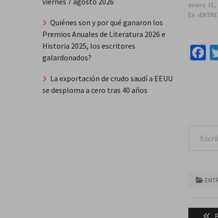
viernes 7 agosto 2026
enero 31,
En «ENTR
Quiénes son y por qué ganaron los
Premios Anuales de Literatura 2026 e
Historia 2025, los escritores
F
galardonados?
La exportación de crudo saudí a EEUU
se desploma a cero tras 40 años
Escribe tu correo e
ENT
Naveg
P
B