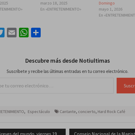
 2025
marzo 18, 2025
Domingo
ETENIMIENTO»
En «ENTRETENIMIENTO»
mayo 1, 2026
En «ENTRETENIMIEN
acebook
Twitter
Email
WhatsApp
Compartir
Descubre más desde Notiultimas
Suscríbete y recibe las últimas entradas en tu correo electrónico.
lectrónico…
Suscr
RETENIMIENTO
,
Espectáculo
Cantante
,
concierto
,
Hard Rock Café
ación
revious
Next
reves del mundo, viernes 19
Consejo Nacional de la Magis