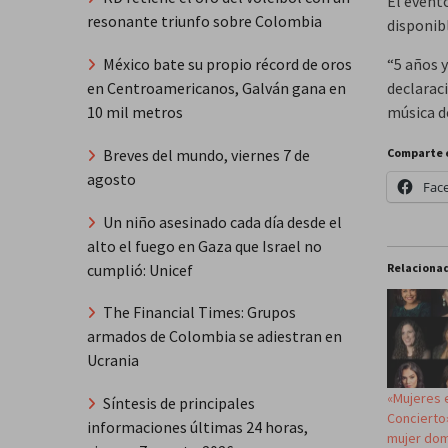
El event
resonante triunfo sobre Colombia
disponibl
“5 años 
México bate su propio récord de oros
declarac
en Centroamericanos, Galván gana en
música de
10 mil metros
Comparte 
Breves del mundo, viernes 7 de
agosto
Fac
Un niño asesinado cada día desde el
alto el fuego en Gaza que Israel no
cumplió: Unicef
Relaciona
The Financial Times: Grupos
armados de Colombia se adiestran en
Ucrania
«Mujeres 
Síntesis de principales
Concierto»
informaciones últimas 24 horas,
mujer dom