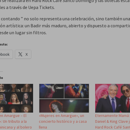
o se realizará en Hard Rock Cafe Santo Domingo y las boletas est
es a través de Uepa Tickets.
y contando ” no solo representa una celebración, sino también un
ión artística: un Badir más maduro, abierto y dispuesto a comparti
sde un lugar sin filtros.
esto:
ebook
X
do
en Amargue – El
«Mujeres en Amargue», un
Eternamente Mamá:
: Un tributo a la
concierto histórico y a casa
Daniel & King Clave 
inicana y al bolero
llena
Hard Rock Café San