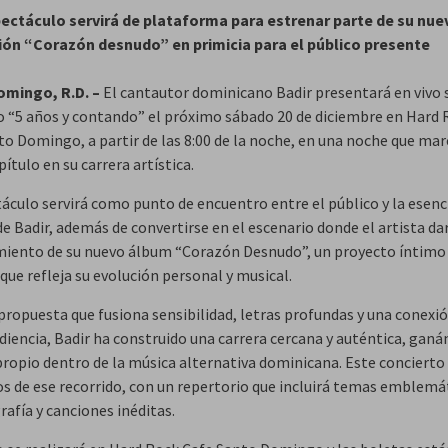
ectáculo servirá de plataforma para estrenar parte de su nue
ón “Corazón desnudo” en primicia para el público presente
omingo, R.D. –
El cantautor dominicano Badir presentará en vivo 
o “5 años y contando” el próximo sábado 20 de diciembre en Hard 
to Domingo, a partir de las 8:00 de la noche, en una noche que mar
ítulo en su carrera artística.
táculo servirá como punto de encuentro entre el público y la esenc
e Badir, además de convertirse en el escenario donde el artista dar
miento de su nuevo álbum “Corazón Desnudo”, un proyecto íntimo
que refleja su evolución personal y musical.
propuesta que fusiona sensibilidad, letras profundas y una conexió
udiencia, Badir ha construido una carrera cercana y auténtica, gan
propio dentro de la música alternativa dominicana. Este concierto
os de ese recorrido, con un repertorio que incluirá temas emblemá
rafía y canciones inéditas.