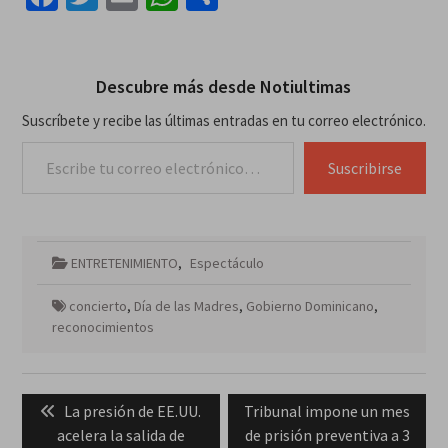
Descubre más desde Notiultimas
Suscríbete y recibe las últimas entradas en tu correo electrónico.
Escribe tu correo electrónico…
Suscribirse
ENTRETENIMIENTO
,
Espectáculo
concierto
,
Día de las Madres
,
Gobierno Dominicano
,
reconocimientos
Navegación
Previous
Next
La presión de EE.UU.
Tribunal impone un mes
de
post:
post:
acelera la salida de
de prisión preventiva a 3
entradas