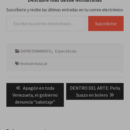
Suscríbete y recibe las últimas entradas en tu correo electrónico.
Escribe tu correo electrónico…
Suscribirse
ENTRETENIMIENTO
,
Espectáculo
festival musical
Navegación
Previous
Next
Apagón en toda
DENTRO DEL ARTE: Peña
de
post:
post:
Venezuela, el gobierno
Suazo en bolero
entradas
denuncia “sabotaje”