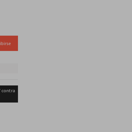
ibirse
” contra