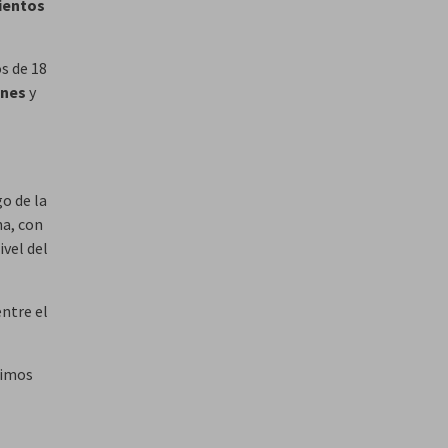
ientos
s de 18
ones
y
o de la
na, con
ivel del
ntre el
ximos