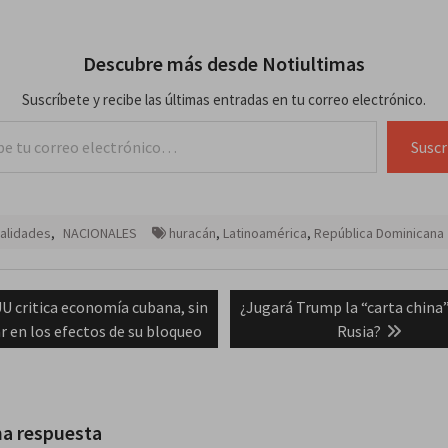
Descubre más desde Notiultimas
Suscríbete y recibe las últimas entradas en tu correo electrónico.
lectrónico…
Suscr
alidades
,
NACIONALES
huracán
,
Latinoamérica
,
República Dominicana
ación
vious
Next
U critica economía cubana, sin
¿Jugará Trump la “carta china
t:
post:
r en los efectos de su bloqueo
Rusia?
das
na respuesta