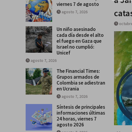
viernes 7 de agosto
se salga de control
cata
agosto 7, 2026
Breves del mundo, viernes 7 de
octubre
Un niño asesinado
cada día desde el alto
el fuego en Gaza que
Israel no cumplió:
Unicef
agosto 7, 2026
The Financial Times:
Grupos armados de
Colombia se adiestran
en Ucrania
agosto 7, 2026
Síntesis de principales
informaciones últimas
24 horas, viernes 7
agosto 2026