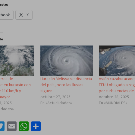
esto:
ebook
X
do
cerca de
Huracán Melissa se distancia
Avión cazahuracane
se en huracán con
del país, pero las lluvias
EEUU obligado a re
e 110 km/h y
siguen
por turbulencias de
mayor
octubre 27, 2025
octubre 28, 2025
5, 2025
En «Actualidades»
En «MUNDIALES»
lidades»
acebook
Twitter
Email
WhatsApp
Compartir