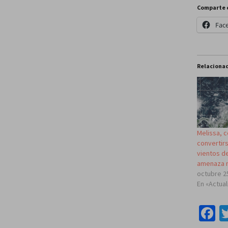
Comparte 
Fac
Relaciona
Melissa, 
convertir
vientos d
amenaza 
octubre 2
En «Actua
F