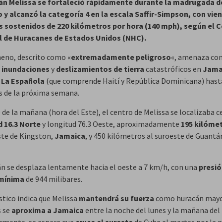
án Melissa se fortaleció rápidamente durante la madrugada d
y alcanzó la categoría 4 en la escala Saffir-Simpson, con vie
sostenidos de 220 kilómetros por hora (140 mph), según el 
l de Huracanes de Estados Unidos (NHC).
eno, descrito como «
extremadamente peligroso
«, amenaza co
r
inundaciones
y
deslizamientos de tierra
catastróficos en
Jama
 La Española
(que comprende Haití y República Dominicana) hast
 de la próxima semana.
0 de la mañana (hora del Este), el centro de Melissa se localizaba c
d 16.3 Norte
y longitud 76.3 Oeste, aproximadamente
195 kilóme
ste de Kingston,
Jamaica
, y 450 kilómetros al suroeste de Guant
án se desplaza lentamente hacia el oeste a 7 km/h, con una
presi
 mínima
de 944 milibares.
stico indica que Melissa
mantendrá su fuerza
como huracán may
s se
aproxima a Jamaica
entre la noche del lunes y la mañana del