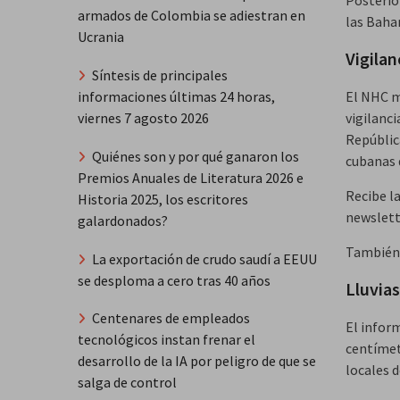
Posterio
armados de Colombia se adiestran en
las Baha
Ucrania
Vigilan
Síntesis de principales
informaciones últimas 24 horas,
El NHC m
viernes 7 agosto 2026
vigilanci
Repúblic
Quiénes son y por qué ganaron los
cubanas 
Premios Anuales de Literatura 2026 e
Recibe la
Historia 2025, los escritores
newslet
galardonados?
También 
La exportación de crudo saudí a EEUU
se desploma a cero tras 40 años
Lluvia
Centenares de empleados
El infor
tecnológicos instan frenar el
centímet
desarrollo de la IA por peligro de que se
locales 
salga de control