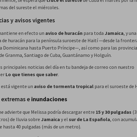
rmente, se espera que
cruce el sureste
de Cuba el martes por la 
mas del sureste el miércoles.
cias y avisos vigentes
antiene en efecto un
aviso de huracán
para toda
Jamaica
, y una
a de huracán para la península suroeste de Haití —desde la fronter
a Dominicana hasta Puerto Príncipe—, así como para las provinci
de Granma, Santiago de Cuba, Guantánamo y Holguín.
s principales noticias del día en tu bandeja de correo con nuestro
ter
Lo que tienes que saber
.
está vigente un
aviso de tormenta tropical
para el suroeste de H
s extremas e
inundaciones
me advierte que Melissa podría descargar entre
15 y 30 pulgadas
(3
ros) de lluvia sobre
Jamaica
y el
sur de La Española
, con acumul
de hasta 40 pulgadas (más de un metro).