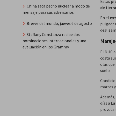
Estas pr
China saca pecho nuclear a modo de
de tierr
mensaje para sus adversarios
En el
est
Breves del mundo, jueves 6 de agosto
pulgadas
deslizam
Steffany Constanza recibe dos
Marejad
nominaciones internacionales y una
evaluación en los Grammy
El NHC a
costa su
olas que 
suelo.
Condicio
martes y
Además,
días a
La
provoca