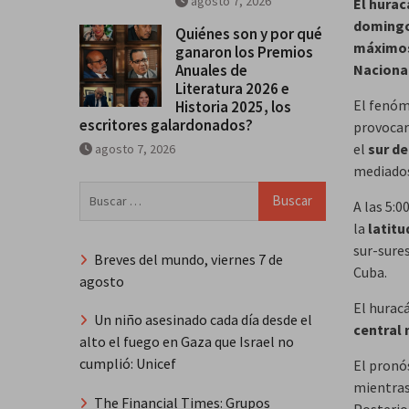
agosto 7, 2026
El hurac
domingo 
Quiénes son y por qué
máximos 
ganaron los Premios
Anuales de
Naciona
Literatura 2026 e
El fenóm
Historia 2025, los
escritores galardonados?
provoca
el
sur de
agosto 7, 2026
mediados
Buscar:
A las 5:0
la
latitu
sur-sure
Breves del mundo, viernes 7 de
Cuba.
agosto
El hurac
Un niño asesinado cada día desde el
central
alto el fuego en Gaza que Israel no
cumplió: Unicef
El pronó
mientra
The Financial Times: Grupos