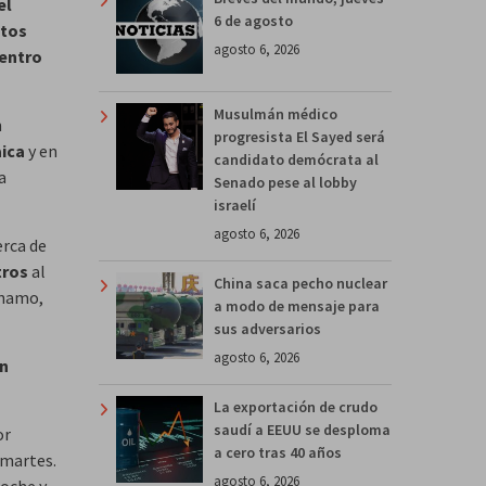
el
6 de agosto
ntos
agosto 6, 2026
Centro
Musulmán médico
n
progresista El Sayed será
ica
y en
candidato demócrata al
a
Senado pese al lobby
israelí
agosto 6, 2026
erca de
tros
al
China saca pecho nuclear
ánamo,
a modo de mensaje para
sus adversarios
agosto 6, 2026
ón
La exportación de crudo
saudí a EEUU se desploma
or
a cero tras 40 años
 martes.
agosto 6, 2026