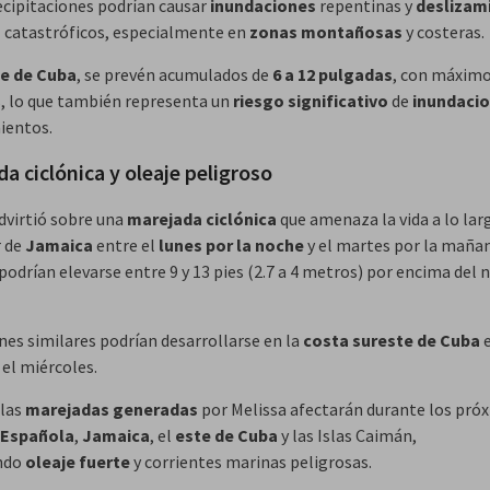
ecipitaciones podrían causar
inundaciones
repentinas y
deslizam
a
catastróficos, especialmente en
zonas montañosas
y costeras.
e de Cuba
, se prevén acumulados de
6 a 12 pulgadas
, con máximo
, lo que también representa un
riesgo significativo
de
inundaci
ientos.
a ciclónica y oleaje peligroso
dvirtió sobre una
marejada ciclónica
que amenaza la vida a lo larg
r de
Jamaica
entre el
lunes por la noche
y el martes por la maña
podrían elevarse entre 9 y 13 pies (2.7 a 4 metros) por encima del n
nes similares podrían desarrollarse en la
costa sureste de Cuba
e
 el miércoles.
 las
marejadas generadas
por Melissa afectarán durante los pró
 Española
,
Jamaica
, el
este de Cuba
y las Islas Caimán,
ndo
oleaje fuerte
y corrientes marinas peligrosas.