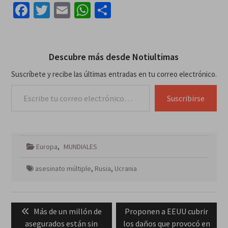
Facebook
Twitter
Email
WhatsApp
Compartir
Descubre más desde Notiultimas
Suscríbete y recibe las últimas entradas en tu correo electrónico.
Escribe tu correo electrónico…
Suscribirse
Europa
,
MUNDIALES
asesinato múltiple
,
Rusia
,
Ucrania
Navegación
Previous
Next
Más de un millón de
Proponen a EEUU cubrir
de
post:
post:
asegurados están sin
los daños que provocó en