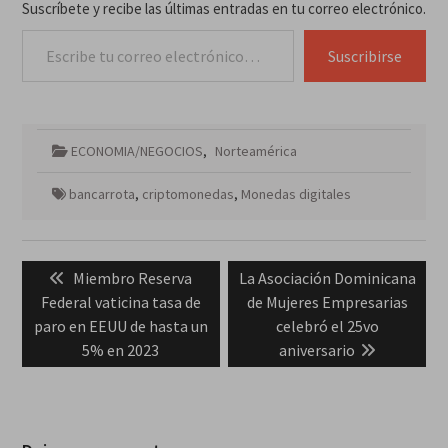
Suscríbete y recibe las últimas entradas en tu correo electrónico.
Escribe tu correo electrónico…
Suscribirse
ECONOMIA/NEGOCIOS
,
Norteamérica
bancarrota
,
criptomonedas
,
Monedas digitales
Navegación
Previous
Next
Miembro Reserva
La Asociación Dominicana
de
post:
post:
Federal vaticina tasa de
de Mujeres Empresarias
entradas
paro en EEUU de hasta un
celebró el 25vo
5% en 2023
aniversario