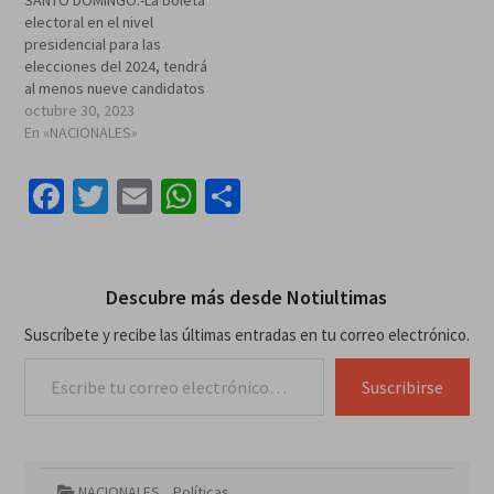
electoral en el nivel
presidencial para las
elecciones del 2024, tendrá
al menos nueve candidatos
presidenciales. Una cantidad
octubre 30, 2023
superior a la de las
En «NACIONALES»
elecciones del 2020 cuando
se presentaron seis
Facebook
Twitter
Email
WhatsApp
Compartir
candidatos y las del 2016
que tuvo ocho. Además de
Luis Abinader, Leonel
Fernández, Abel Martínez
y…
Descubre más desde Notiultimas
Suscríbete y recibe las últimas entradas en tu correo electrónico.
Escribe tu correo electrónico…
Suscribirse
NACIONALES
,
Políticas