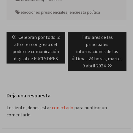
elecciones presidenciales
,
encuesta política
Navegación
Previous
Next
Celebran por todo lo
Titulares de las
de
post:
post:
alto 1er congreso del
principales
entradas
poder de comunicación
informaciones de las
digital de FUCIMDRES
últimas 24 horas, martes
9 abril 2024
Deja una respuesta
Lo siento, debes estar
conectado
para publicar un
comentario.