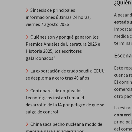
¿Quién
Síntesis de principales
A pesar d
informaciones últimas 24 horas,
estadou
viernes 7 agosto 2026
importaci
medida c
Quiénes son y por qué ganaron los
termina
Premios Anuales de Literatura 2026 e
Historia 2025, los escritores
Escenar
galardonados?
Este rep
La exportación de crudo saudí a EEUU
cuenta re
se desploma a cero tras 40 años
El domin
comercia
Centenares de empleados
otro pac
tecnológicos instan frenar el
desarrollo de la IA por peligro de que se
La estra
salga de control
comerci
principa
China saca pecho nuclear a modo de
del comer
mensaje para sus adversarios