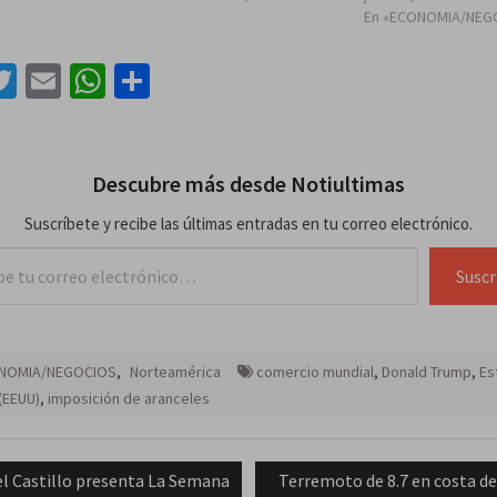
En «ECONOMIA/NEG
acebook
Twitter
Email
WhatsApp
Compartir
Descubre más desde Notiultimas
Suscríbete y recibe las últimas entradas en tu correo electrónico.
lectrónico…
Suscr
NOMIA/NEGOCIOS
,
Norteamérica
comercio mundial
,
Donald Trump
,
Es
(EEUU)
,
imposición de aranceles
ación
vious
Next
el Castillo presenta La Semana
Terremoto de 8.7 en costa de