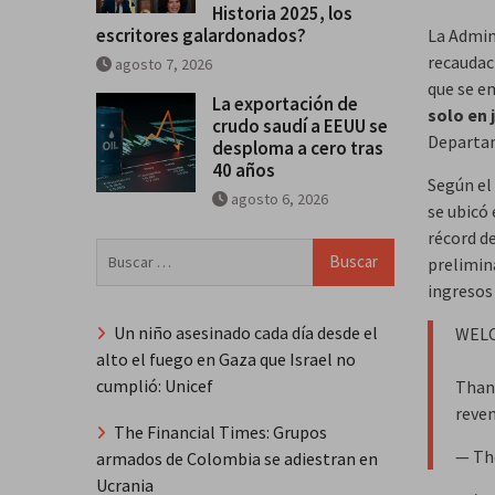
Historia 2025, los
escritores galardonados?
La Admin
recaudac
agosto 7, 2026
que se e
La exportación de
solo en 
crudo saudí a EEUU se
Departa
desploma a cero tras
40 años
Según el
agosto 6, 2026
se ubicó 
récord d
Buscar:
prelimina
ingresos 
Un niño asesinado cada día desde el
WELC
alto el fuego en Gaza que Israel no
cumplió: Unicef
Thank
reven
The Financial Times: Grupos
— Th
armados de Colombia se adiestran en
Ucrania