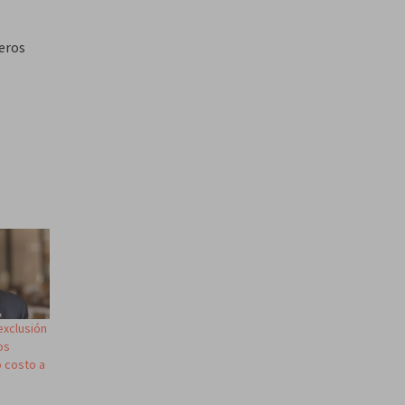
jeros
exclusión
os
o costo a