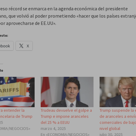
reso récord se enmarca en la agenda económica del presidente
ano, que volvió al poder prometiendo «hacer que los países extran
or aprovecharse de EE.UU».
esto:
ebook
X
do
ra entender la
Trudeau devuelve el golpe a
Trump suspende la 
ancelaria de Trump
Trump e impone aranceles
de aranceles a enví
25
del 25 % a EEUU
comerciales de baj
OMIA/NEGOCIOS»
marzo 4, 2025
nivel global
En «ECONOMIA/NEGOCIOS»
julio 30, 2025