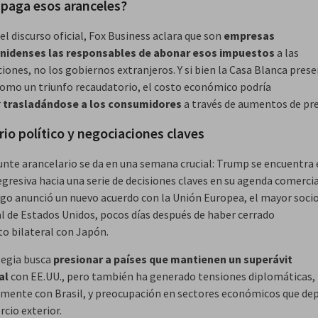
 paga esos aranceles?
el discurso oficial, Fox Business aclara que son
empresas
nidenses las responsables de abonar esos impuestos
a las
ones, no los gobiernos extranjeros. Y si bien la Casa Blanca prese
omo un triunfo recaudatorio, el costo económico podría
r
trasladándose a los consumidores
a través de aumentos de pre
io político y negociaciones claves
unte arancelario se da en una semana crucial: Trump se encuentra
gresiva hacia una serie de decisiones claves en su agenda comercia
go anunció un nuevo acuerdo con la Unión Europea, el mayor soci
l de Estados Unidos, pocos días después de haber cerrado
to bilateral con Japón.
tegia busca
presionar a países que mantienen un superávit
al
con EE.UU., pero también ha generado tensiones diplomáticas,
lmente con Brasil, y preocupación en sectores económicos que d
cio exterior.