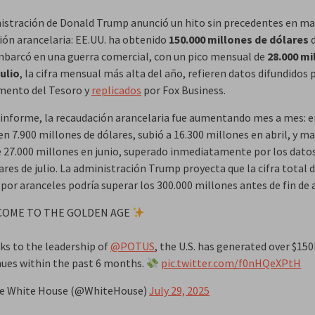
istración de Donald Trump anunció un hito sin precedentes en ma
ión arancelaria: EE.UU. ha
obtenido
150.000 millones de dólares
d
mbarcó en una guerra comercial, con un pico mensual de
28.000 mi
julio
, la cifra mensual más alta del año, refieren datos difundidos 
mento del Tesoro y
replicados
por Fox Business.
 informe, la recaudación arancelaria fue aumentando mes a mes: 
en 7.900 millones de dólares, subió a 16.300 millones en abril, y m
e 27.000 millones en junio, superado inmediatamente por los dato
res de julio. La administración Trump proyecta que la cifra total 
por aranceles podría superar los 300.000 millones antes de fin de 
OME TO THE GOLDEN AGE
s to the leadership of
@POTUS
, the U.S. has generated over $150B
ues within the past 6 months.
pic.twitter.com/f0nHQeXPtH
e White House (@WhiteHouse)
July 29, 2025