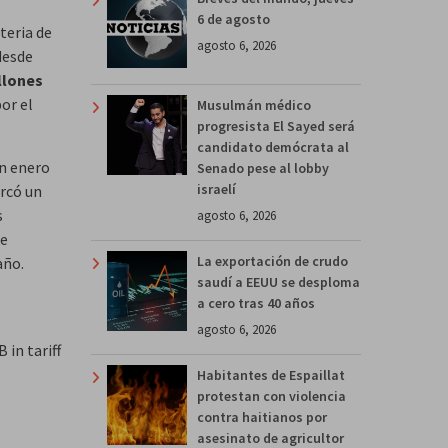
6 de agosto
teria de
agosto 6, 2026
esde
llones
por el
Musulmán médico
progresista El Sayed será
candidato demócrata al
en enero
Senado pese al lobby
israelí
arcó un
s
agosto 6, 2026
de
La exportación de crudo
año.
saudí a EEUU se desploma
a cero tras 40 años
agosto 6, 2026
 in tariff
Habitantes de Espaillat
protestan con violencia
contra haitianos por
asesinato de agricultor