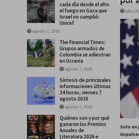
cada día desde el alto
Un niño asesinado cada día desd
el fuego en Gaza que
julio 29
alto el fuego en Gaza que Israel
Israel no cumplió:
cumplió: Unicef
Unicef
agosto 7, 2026
The Financial Times:
Grupos armados de
Colombia se adiestran
en Ucrania
agosto 7, 2026
Síntesis de principales
informaciones últimas
24 horas, viernes 7
agosto 2026
agosto 7, 2026
Quiénes son y por qué
ganaron los Premios
Solo en 
Anuales de
impulsad
Literatura 2026 e