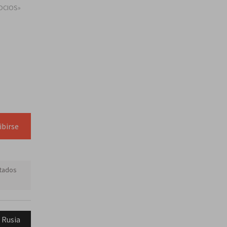
OCIOS»
ibirse
tados
 Rusia