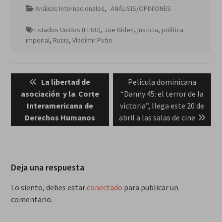
Análisis Internacionales
,
ANÁLISIS/OPINIONES
Estados Unidos (EEUU)
,
Joe Biden
,
justicia
,
política
imperial
,
Rusia
,
Vladímir Putin
Navegación
Previous
Next
La libertad de
Película dominicana
de
post:
post:
asociación y la Corte
“Danny 45: el terror de la
entradas
Interamericana de
victoria”, llega este 20 de
Derechos Humanos
abril a las salas de cine
Deja una respuesta
Lo siento, debes estar
conectado
para publicar un
comentario.