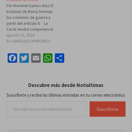
Por Rommel Santos Díaz El
Estatuto de Roma formula
los crímenes de guerra a
partir del artículo 8. ¨La
Corte tendrá competencia
respecto de los crímenes
agosto 21, 2024
de guerra en particular
En «ANÁLISIS/OPINIONES»
cuando se cometan como
parte de un plan o política o
Facebook
Twitter
Email
WhatsApp
Compartir
como parte de la comisión
en gran escala de…
Descubre más desde Notiultimas
Suscríbete y recibe las últimas entradas en tu correo electrónico.
Escribe tu correo electrónico…
Suscribirse