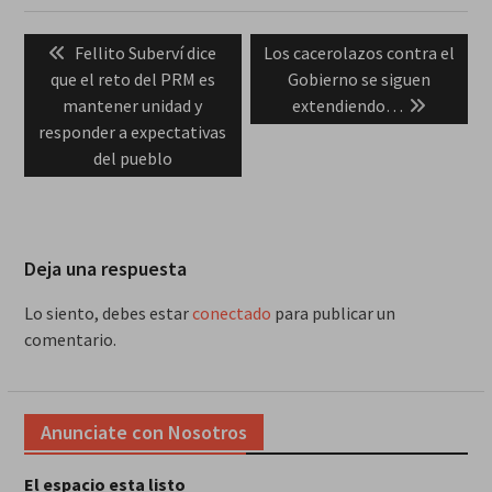
Navegación
Previous
Next
Fellito Suberví dice
Los cacerolazos contra el
de
post:
post:
que el reto del PRM es
Gobierno se siguen
entradas
mantener unidad y
extendiendo…
responder a expectativas
del pueblo
Deja una respuesta
Lo siento, debes estar
conectado
para publicar un
comentario.
Anunciate con Nosotros
El espacio esta listo