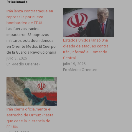
Relacionado
Irán lanza contraataque en
represalia por nuevo
bombardeo de EE.UU.
Las fuerzas iraníes
impactaron 85 objetivos
Estados Unidos lanzó 9na
militares estadounidenses
oleada de ataques contra
en Oriente Medio. El Cuerpo
Irán, informó el Comando
de la Guardia Revolucionaria
Central
Islámica (CGRI) confirmó
julio 8, 2026
julio 19, 2026
este miércoles que las
En «Medio Oriente»
En «Medio Oriente»
fuerzas navales y
aeroespaciales iraníes
destruyeron 85 objetivos
militares claves de EE.UU. en
Oriente Medio. "El régimen
agresor de EE.UU., cuyas
dimensiones de fracaso se
Irán cierra oficialmente el
hacen cada vez…
estrecho de Ormuz «hasta
que cese la injerencia de
EE.UU»