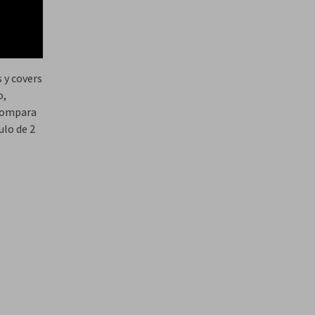
 y covers
o,
 compara
ulo de 2