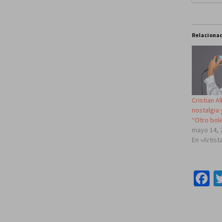
Relaciona
Cristian A
nostalgia 
“Otro bole
mayo 14, 
En «Artist
F