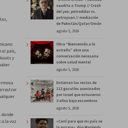
saudita a Trump // Crash
del yen; petrodólar vs.
petroyuan // mediación
tor,
de Pakistán/Qatar/Omán
agosto 5, 2026
inicano
Obra “Bienvenido a lo
extraño” abre una
el país,
conversación necesaria
kouts y
sobre salud mental
 haber
agosto 5, 2026
hermosa
Entierran los restos de
112 gazatíes asesinados
arrastrar
por Israel que estuvieron
ualquier
3 años bajo escombros
agosto 5, 2026
, donde
 a la voz
«Corrí para que mi país se
la gozara», dijo Marileidy