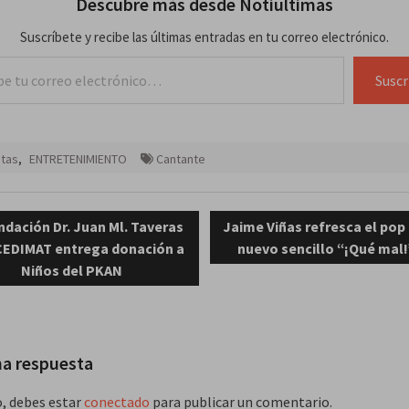
Descubre más desde Notiultimas
Suscríbete y recibe las últimas entradas en tu correo electrónico.
lectrónico…
Suscr
stas
,
ENTRETENIMIENTO
Cantante
ación
evious
Next
ndación Dr. Juan Ml. Taveras
Jaime Viñas refresca el pop
st:
post:
 CEDIMAT entrega donación a
nuevo sencillo “¡Qué mal
das
Niños del PKAN
na respuesta
o, debes estar
conectado
para publicar un comentario.