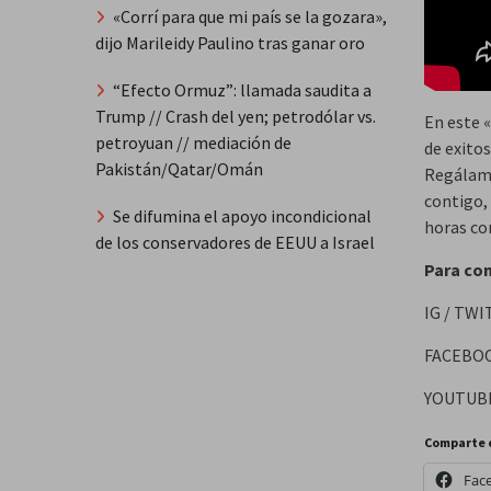
«Corrí para que mi país se la gozara»,
dijo Marileidy Paulino tras ganar oro
“Efecto Ormuz”: llamada saudita a
Trump // Crash del yen; petrodólar vs.
En este 
petroyuan // mediación de
de exito
Pakistán/Qatar/Omán
Regálame
contigo,
Se difumina el apoyo incondicional
horas con
de los conservadores de EEUU a Israel
Para con
IG / T
FACEBOO
YOUTUBE
Comparte 
Fac