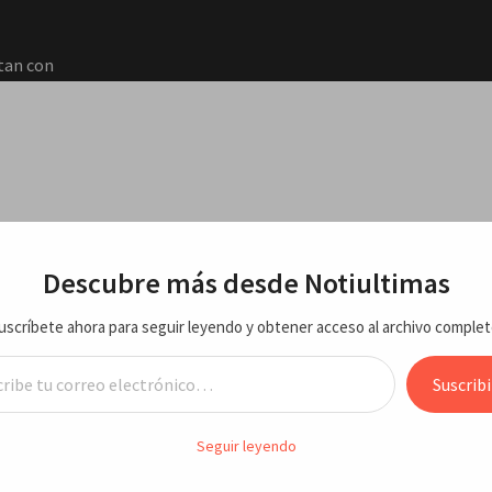
tan con
El
a al
ciones
to 2026
RTE
ECONOMIA/NEGOCIOS
VARIEDADES
ENTRETEN
Descubre más desde Notiultimas
de
na noche
uscríbete ahora para seguir leyendo y obtener acceso al archivo complet
baladas y boleros que enamoran
reo electrónico…
 misiles
 Rusia
Suscribi
agosto
n Marcelino: baladas y boleros que
Seguir leyendo
y una
moran