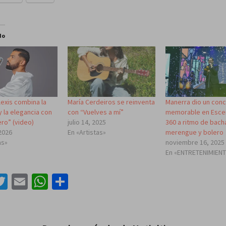
do
llexis combina la
María Cerdeiros se reinventa
Manerra dio un conc
y la elegancia con
con “Vuelves a mí”
memorable en Esce
ro” (video)
julio 14, 2025
360 a ritmo de bach
2026
En «Artistas»
merengue y bolero
as»
noviembre 16, 2025
En «ENTRETENIMIEN
acebook
Twitter
Email
WhatsApp
Compartir