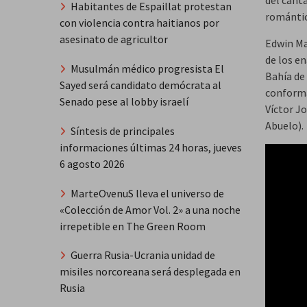
del canta
Habitantes de Espaillat protestan
romántic
con violencia contra haitianos por
asesinato de agricultor
Edwin Ma
de los e
Musulmán médico progresista El
Bahía de
Sayed será candidato demócrata al
conforma
Senado pese al lobby israelí
Víctor Jo
Abuelo).
Síntesis de principales
informaciones últimas 24 horas, jueves
6 agosto 2026
MarteOvenuS lleva el universo de
«Colección de Amor Vol. 2» a una noche
irrepetible en The Green Room
Guerra Rusia-Ucrania unidad de
misiles norcoreana será desplegada en
Rusia