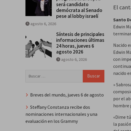
será candidato
El cant
demócrata al Senado
pese al lobby israelí
Santo D
agosto 6, 2026
Edwin Ma
terminar
Síntesis de principales
informaciones últimas
Nacido e
24 horas, jueves 6
agosto 2026
Edwin Ma
con impe
agosto 6, 2026
continua
Buscar:
nacido e
» Sabros
composic
Breves del mundo, jueves 6 de agosto
por el a
hombre p
Steffany Constanza recibe dos
nominaciones internacionales y una
«Dime tú
evaluación en los Grammy
la pasió