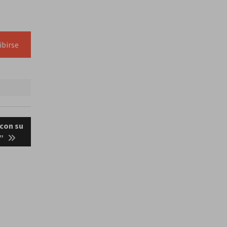
ibirse
 con su
!”