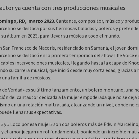
autor ya cuenta con tres producciones musicales
omingo, RD, marzo 2023
. Cantante, compositor, músico y produc
rcelino se destaca por sus hermosas baladas y boleros y pretende
 su álbum en 2023, para llevar su música a todo el mundo.
n San Francisco de Macorís, residenciado en Samaná, el joven dom
rcelino se destacó en la primera temporada del show The Voice en 
cables intervenciones musicales, llegando hasta la etapa de Knoc
ndo su carrera musical, que inició desde muy corta edad, gracias a
n una familia de músicos.
a de Verdad» es su último lanzamiento, un bolero montuno, una 
ión del cantautor dedicada a la mujer empoderada que no se deja 
bismo en una relación maltratada, alcanzando un nivel, donde no c
uede llenar sus expectativas.
 » y » Loco por esa mujer» son dos boleros más de Edwin Marcelino
n y el amor juegan un rol fundamental, poniendo un increíble matiz