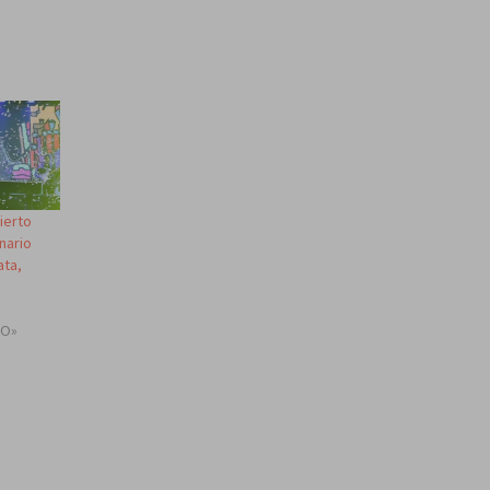
ierto
nario
ata,
TO»