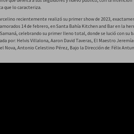
nte que deleita a sus seguidores y nuevo público, con la intención
a que lo caracteriza.
rcelino recientemente realizó su primer show de 2023, exactamen
namorados 14 de febrero, en Santa Bahía Kitchen and Bar en la he
 Samaná, celebrando su primer lleno total, donde se lució con su 
da por: Helvis Villalona, Aaron David Taveras, El Maestro Jeremía
el Nova, Antonio Celestino Pérez, Bajo la Dirección de: Félix Antun