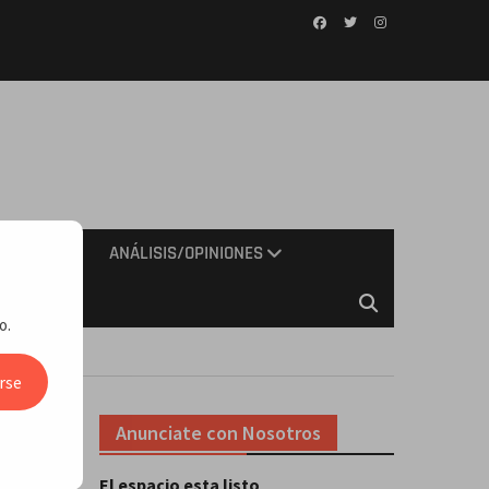
Facebook
Twitter
Instagram
IMIENTO
ANÁLISIS/OPINIONES
o.
rse
Anunciate con Nosotros
El espacio esta listo