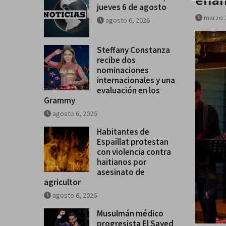
jueves 6 de agosto
marzo 
agosto 6, 2026
Steffany Constanza
recibe dos
nominaciones
internacionales y una
evaluación en los
Grammy
agosto 6, 2026
Habitantes de
Espaillat protestan
con violencia contra
haitianos por
asesinato de
agricultor
agosto 6, 2026
Musulmán médico
progresista El Sayed