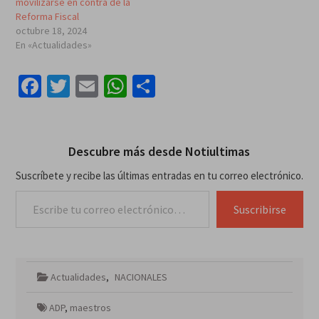
movilizarse en contra de la
Reforma Fiscal
octubre 18, 2024
En «Actualidades»
Facebook
Twitter
Email
WhatsApp
Compartir
Descubre más desde Notiultimas
Suscríbete y recibe las últimas entradas en tu correo electrónico.
Escribe tu correo electrónico…
Suscribirse
Actualidades
,
NACIONALES
ADP
,
maestros