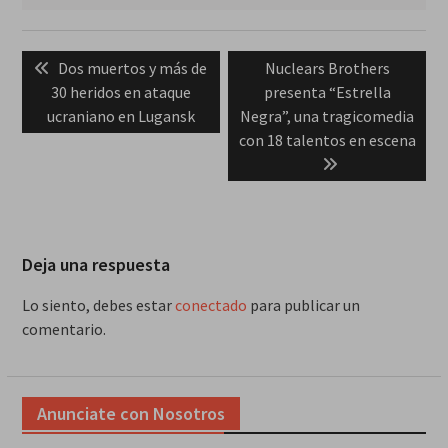
Navegación
Previous
Next
Dos muertos y más de
Nuclears Brothers
de
post:
post:
30 heridos en ataque
presenta “Estrella
entradas
ucraniano en Lugansk
Negra”, una tragicomedia
con 18 talentos en escena
Deja una respuesta
Lo siento, debes estar
conectado
para publicar un
comentario.
Anunciate con Nosotros