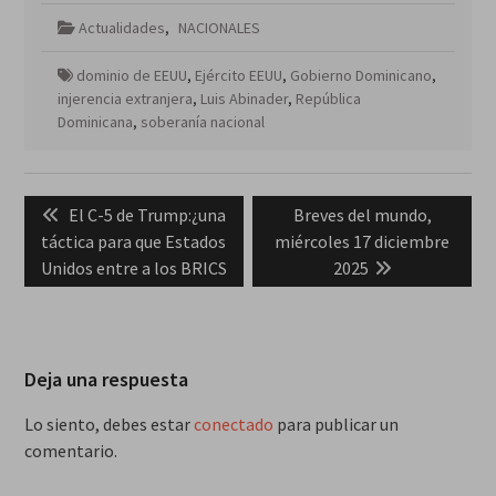
Actualidades
,
NACIONALES
dominio de EEUU
,
Ejército EEUU
,
Gobierno Dominicano
,
injerencia extranjera
,
Luis Abinader
,
República
Dominicana
,
soberanía nacional
Navegación
Previous
Next
El C-5 de Trump:¿una
Breves del mundo,
de
post:
post:
táctica para que Estados
miércoles 17 diciembre
entradas
Unidos entre a los BRICS
2025
Deja una respuesta
Lo siento, debes estar
conectado
para publicar un
comentario.