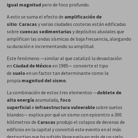
igual magnitud
pero de foco profundo.
A esto se suma el efecto de
amplificación de
sitio
:
Caracas
y varias ciudades costeras están edificadas
sobre
cuencas sedimentarias
y depósitos aluviales que
amplifican las ondas sísmicas de baja frecuencia, alargando
su duración e incrementando su amplitud.
Este fenómeno —similar al que catalizó la devastación
en
Ciudad de México
en 1985— convierte el tipo
de
suelo
en un factor tan determinante como la
propia
magnitud del sismo
.
La combinación de estos tres elementos —
doblete de
alta energía
acumulada,
foco
superficial
e
infraestructura vulnerable
sobre suelos
blandos— explica por qué un sismo con epicentro a 300
kilómetros de
Caracas
produjo el colapso de decenas de
edificios en la capital y convirtió este evento en el más
destructivo que ha sufrido Venezuela en más de un siglo.