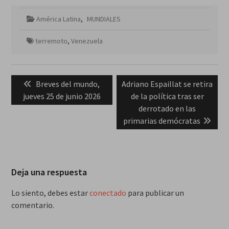
América Latina
,
MUNDIALES
terremoto
,
Venezuela
Navegación
Previous
Next
Breves del mundo,
Adriano Espaillat se retira
de
post:
post:
jueves 25 de junio 2026
de la política tras ser
entradas
derrotado en las
primarias demócratas
Deja una respuesta
Lo siento, debes estar
conectado
para publicar un
comentario.