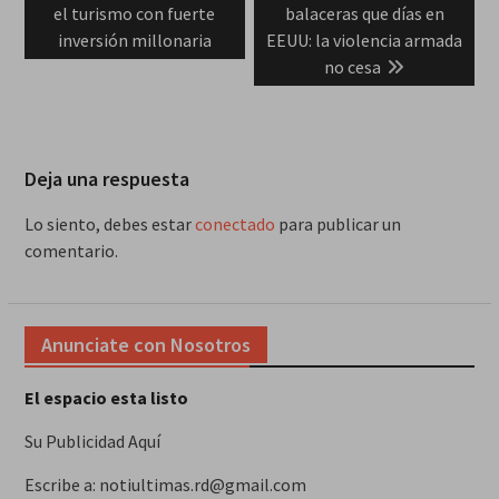
post:
post:
el turismo con fuerte
balaceras que días en
entradas
inversión millonaria
EEUU: la violencia armada
no cesa
Deja una respuesta
Lo siento, debes estar
conectado
para publicar un
comentario.
Anunciate con Nosotros
El espacio esta listo
Su Publicidad Aquí
Escribe a: notiultimas.rd@gmail.com