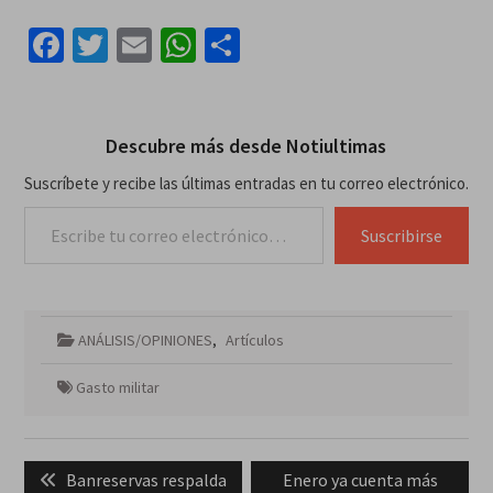
Facebook
Twitter
Email
WhatsApp
Compartir
Descubre más desde Notiultimas
Suscríbete y recibe las últimas entradas en tu correo electrónico.
Escribe tu correo electrónico…
Suscribirse
ANÁLISIS/OPINIONES
,
Artículos
Gasto militar
Navegación
Previous
Next
Banreservas respalda
Enero ya cuenta más
de