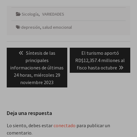
Sicología
,
VARIEDADES
depresión
,
salud emocional
Navegación
Previous
Next
Síntesis de las
El turismo aportó
de
post:
post:
principales
RD$12,357.4 millones al
entradas
informaciones de últimas
fisco hasta octubre
24 horas, miércoles 29
noviembre 2023
Deja una respuesta
Lo siento, debes estar
conectado
para publicar un
comentario.