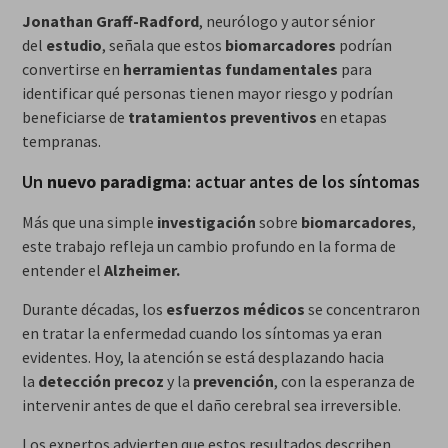
Jonathan Graff-Radford
, neurólogo y autor sénior
del
estudio
, señala que estos
biomarcadores
podrían
convertirse en
herramientas fundamentales
para
identificar qué personas tienen mayor riesgo y podrían
beneficiarse de
tratamientos preventivos
en etapas
tempranas.
Un
nuevo paradigma
: actuar antes de los síntomas
Más que una simple
investigación
sobre
biomarcadores
,
este trabajo refleja un cambio profundo en la forma de
entender el
Alzheimer.
Durante décadas, los
esfuerzos médicos
se concentraron
en tratar la enfermedad cuando los síntomas ya eran
evidentes. Hoy, la atención se está desplazando hacia
la
detección precoz
y la
prevención
, con la esperanza de
intervenir antes de que el daño cerebral sea irreversible.
Los expertos advierten que estos resultados describen