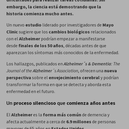
embargo, la ciencia está demostrando que la
historia comienza mucho antes.
Un nuevo
estudio
liderado por investigadores de
Mayo
Clinic
sugiere que los
cambios biológicos
relacionados
con el
Alzheimer
podrían empezar a manifestarse
desde
finales de los 50 años
, décadas antes de que
aparezcan los síntomas más conocidos de la enfermedad.
Los hallazgos, publicados en
Alzheimer´s & Dementia
: The
Journal of the
Alzheimer
´s Association
, ofrecen una
nueva
perspectiva
sobre el
envejecimiento cerebral
y podrían
transformar la forma en que se detecta y aborda esta
enfermedad en el futuro.
Un
proceso silencioso
que
comienza
años antes
El
Alzheimer
es la
forma más común
de demencia y
afecta actualmente a cerca de
6.9 millones
de personas
mayores de 65 años en
Estados Unidos
.