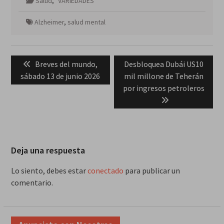
Salud
,
VARIEDADES
Alzheimer
,
salud mental
Navegación
Previous
Next
Breves del mundo,
Desbloquea Dubái US10
de
post:
post:
sábado 13 de junio 2026
mil millone de Teherán
entradas
por ingresos petroleros
Deja una respuesta
Lo siento, debes estar
conectado
para publicar un
comentario.