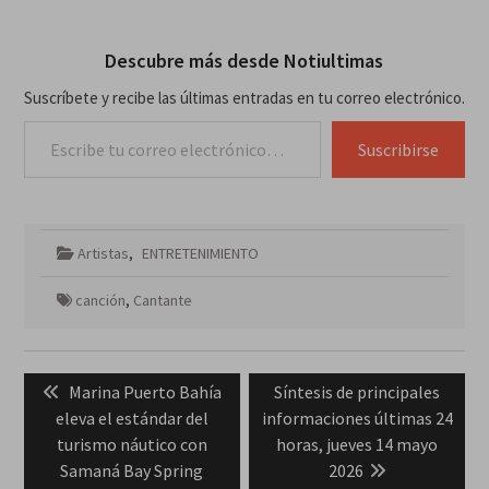
Descubre más desde Notiultimas
Suscríbete y recibe las últimas entradas en tu correo electrónico.
Escribe tu correo electrónico…
Suscribirse
Artistas
,
ENTRETENIMIENTO
canción
,
Cantante
Navegación
Previous
Next
Marina Puerto Bahía
Síntesis de principales
de
post:
post:
eleva el estándar del
informaciones últimas 24
entradas
turismo náutico con
horas, jueves 14 mayo
Samaná Bay Spring
2026