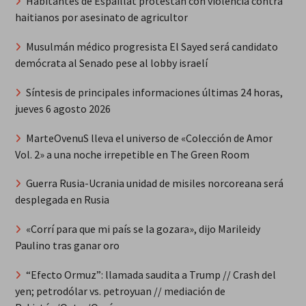
Habitantes de Espaillat protestan con violencia contra
haitianos por asesinato de agricultor
Musulmán médico progresista El Sayed será candidato
demócrata al Senado pese al lobby israelí
Síntesis de principales informaciones últimas 24 horas,
jueves 6 agosto 2026
MarteOvenuS lleva el universo de «Colección de Amor
Vol. 2» a una noche irrepetible en The Green Room
Guerra Rusia-Ucrania unidad de misiles norcoreana será
desplegada en Rusia
«Corrí para que mi país se la gozara», dijo Marileidy
Paulino tras ganar oro
“Efecto Ormuz”: llamada saudita a Trump // Crash del
yen; petrodólar vs. petroyuan // mediación de